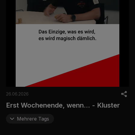
0
o
26.06.2026
f
6
Erst Wochenende, wenn... - Kluster
m
i
n
Mehrere Tags
u
t
e