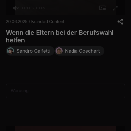
00:00
01:09
0
o
20.06.2025 / Branded Content
f
1
Wenn die Eltern bei der Berufswahl
m
helfen
i
n
u
Sandro Galfetti
Nadia Goedhart
t
e
,
9
s
e
c
o
Werbung
n
d
s