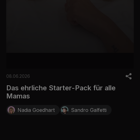
0
s
08.06.2026
e
c
Das ehrliche Starter-Pack für alle
o
Mamas
n
d
s
Nadia Goedhart
Sandro Galfetti
o
f
2
4
s
e