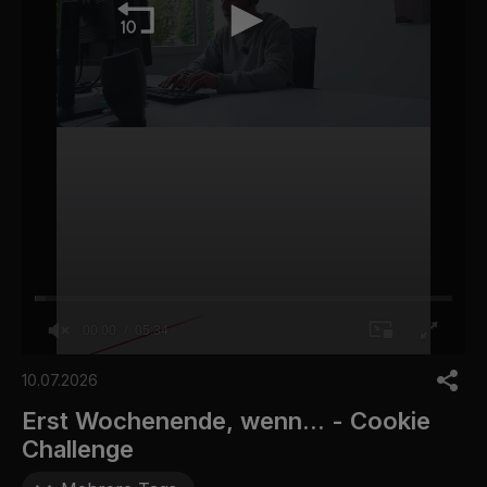
00:00
05:34
0
o
10.07.2026
f
5
Erst Wochenende, wenn... - Cookie
m
Challenge
i
n
u