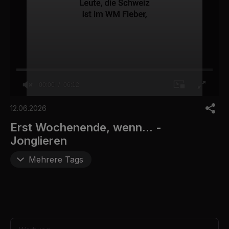
00:00
06:12
0
s
12.06.2026
e
c
Erst Wochenende, wenn... -
o
Jonglieren
n
d
s
Mehrere Tags
o
f
6
m
i
n
u
t