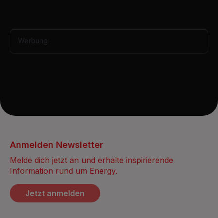
s
,
4
0
s
Werbung
e
c
o
n
d
s
Anmelden Newsletter
Melde dich jetzt an und erhalte inspirierende
Information rund um Energy.
Jetzt anmelden