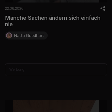
0
o
22.06.2026
f
8
Manche Sachen ändern sich einfach
s
nie
e
c
o
Nadia Goedhart
n
d
s
Werbung