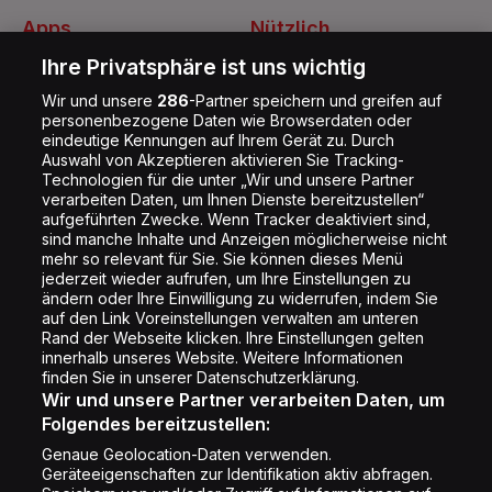
Apps
Nützlich
Energy Radio App
Kontakt
Ihre Privatsphäre ist uns wichtig
Jobs
Wir und unsere
286
-Partner speichern und greifen auf
personenbezogene Daten wie Browserdaten oder
Shop
eindeutige Kennungen auf Ihrem Gerät zu. Durch
Auswahl von Akzeptieren aktivieren Sie Tracking-
Impressum
Technologien für die unter „Wir und unsere Partner
Rechtliches
verarbeiten Daten, um Ihnen Dienste bereitzustellen“
aufgeführten Zwecke. Wenn Tracker deaktiviert sind,
Datenschutz
sind manche Inhalte und Anzeigen möglicherweise nicht
mehr so relevant für Sie. Sie können dieses Menü
Cookie Liste
jederzeit wieder aufrufen, um Ihre Einstellungen zu
Cookie Einstellung
ändern oder Ihre Einwilligung zu widerrufen, indem Sie
auf den Link Voreinstellungen verwalten am unteren
Rand der Webseite klicken. Ihre Einstellungen gelten
innerhalb unseres Website. Weitere Informationen
Folge uns
finden Sie in unserer Datenschutzerklärung.
Wir und unsere Partner verarbeiten Daten, um
Folgendes bereitzustellen:
Genaue Geolocation-Daten verwenden.
Geräteeigenschaften zur Identifikation aktiv abfragen.