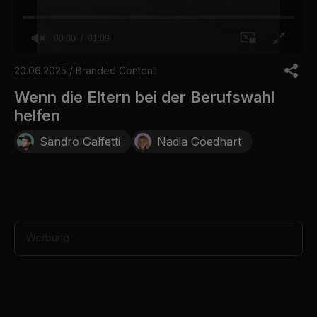
00:00
01:09
0
o
20.06.2025 / Branded Content
f
1
Wenn die Eltern bei der Berufswahl
m
helfen
i
n
u
Sandro Galfetti
Nadia Goedhart
t
e
,
9
s
e
c
o
Werbung
n
d
s