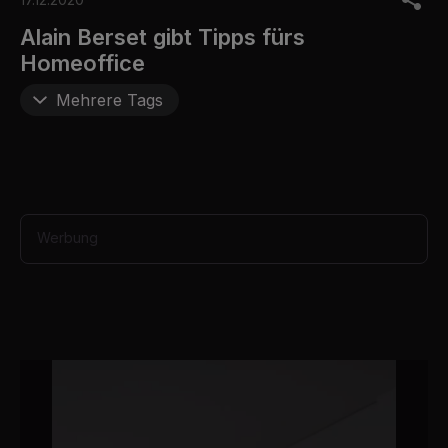
f
1
Alain Berset gibt Tipps fürs
m
Homeoffice
i
n
u
Mehrere Tags
t
e
,
2
1
s
e
c
Werbung
o
n
d
s