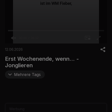
00:00
06:12
0
o
12.06.2026
f
6
Erst Wochenende, wenn... -
m
Jonglieren
i
n
u
Mehrere Tags
t
e
s
,
1
2
s
e
Werbung
c