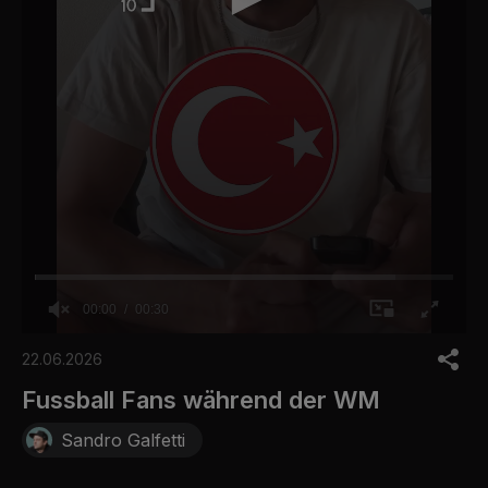
00:00
00:30
0
o
22.06.2026
f
3
Fussball Fans während der WM
0
s
Sandro Galfetti
e
c
o