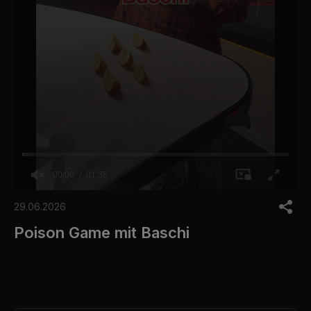
00:00
01:35
0
o
29.06.2026
f
1
Poison Game mit Baschi
m
i
n
u
t
e
,