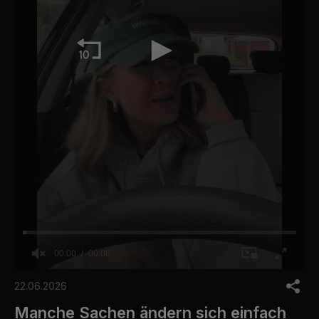
00:00
00:08
0
o
22.06.2026
f
8
Manche Sachen ändern sich einfach