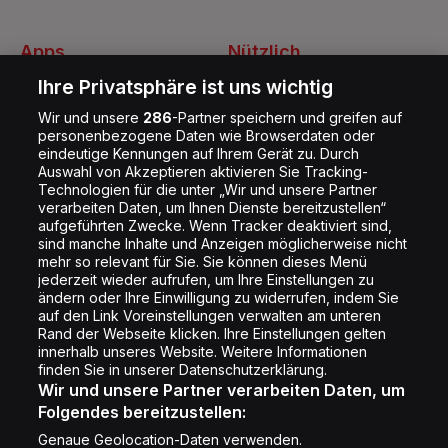
Apps
Nützlich
Energy Radio App
Kontakt
Ihre Privatsphäre ist uns wichtig
Jobs
Wir und unsere
286
-Partner speichern und greifen auf
personenbezogene Daten wie Browserdaten oder
Shop
eindeutige Kennungen auf Ihrem Gerät zu. Durch
Auswahl von Akzeptieren aktivieren Sie Tracking-
Impressum
Technologien für die unter „Wir und unsere Partner
Rechtliches
verarbeiten Daten, um Ihnen Dienste bereitzustellen“
aufgeführten Zwecke. Wenn Tracker deaktiviert sind,
Datenschutz
sind manche Inhalte und Anzeigen möglicherweise nicht
mehr so relevant für Sie. Sie können dieses Menü
Cookie Liste
jederzeit wieder aufrufen, um Ihre Einstellungen zu
Cookie Einstellung
ändern oder Ihre Einwilligung zu widerrufen, indem Sie
auf den Link Voreinstellungen verwalten am unteren
Rand der Webseite klicken. Ihre Einstellungen gelten
innerhalb unseres Website. Weitere Informationen
Folge uns
finden Sie in unserer Datenschutzerklärung.
Wir und unsere Partner verarbeiten Daten, um
Folgendes bereitzustellen:
Genaue Geolocation-Daten verwenden.