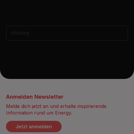
s
,
3
4
s
e
Werbung
c
o
n
d
s
Anmelden Newsletter
Melde dich jetzt an und erhalte inspirierende
Information rund um Energy.
Jetzt anmelden