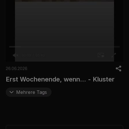
00:00
06:40
0
o
26.06.2026
f
6
Erst Wochenende, wenn... - Kluster
m
i
n
Mehrere Tags
u
t
e
s
,
4
0
s