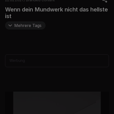
f
3
Wenn dein Mundwerk nicht das hellste
1
ist
s
e
c
Mehrere Tags
o
n
d
s
Werbung