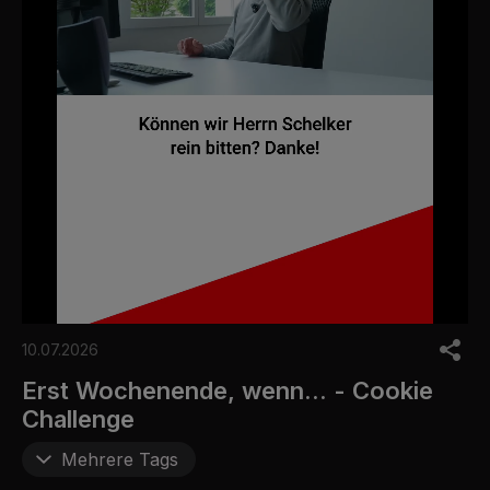
0
o
10.07.2026
f
5
Erst Wochenende, wenn... - Cookie
m
Challenge
i
n
u
Mehrere Tags
t
e