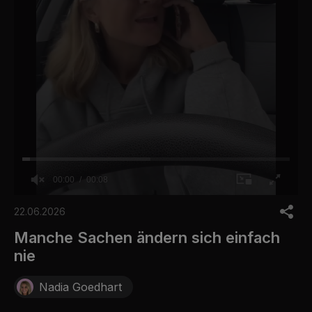
00:00
00:08
0
o
22.06.2026
f
8
Manche Sachen ändern sich einfach
s
nie
e
c
o
Nadia Goedhart
n
d
s