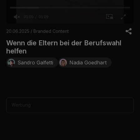
00:00
01:09
0
o
20.06.2025 / Branded Content
f
1
Wenn die Eltern bei der Berufswahl
m
helfen
i
n
u
Sandro Galfetti
Nadia Goedhart
t
e
,
9
s
e
c
o
Werbung
n
d
s