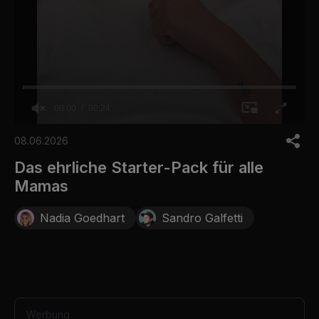
00:00
00:24
0
o
08.06.2026
f
2
Das ehrliche Starter-Pack für alle
4
Mamas
s
e
c
Nadia Goedhart
Sandro Galfetti
o
n
d
s
Werbung