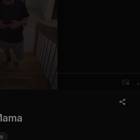
 Mama
ti