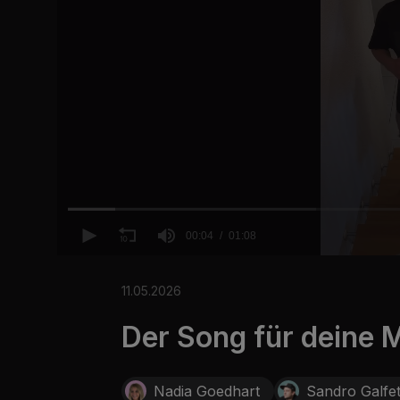
00:04
01:08
0
o
f
11.05.2026
1
m
Der Song für deine
i
n
u
t
e
Nadia Goedhart
Sandro Galfet