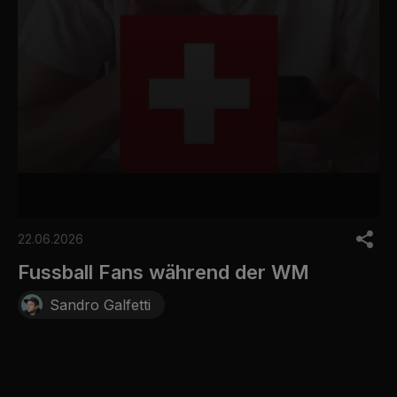
0
s
22.06.2026
e
c
Fussball Fans während der WM
o
n
Sandro Galfetti
d
s
o
f
3
0
s