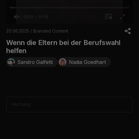
00:00
01:09
0
o
20.06.2025 / Branded Content
f
1
Wenn die Eltern bei der Berufswahl
m
helfen
i
n
u
Sandro Galfetti
Nadia Goedhart
t
e
,
9
s
e
c
o
Werbung
n
d
s