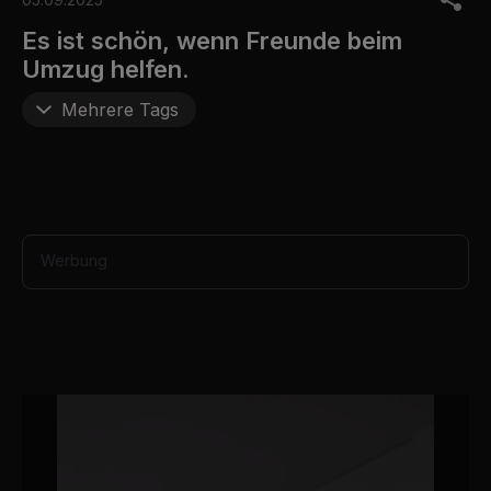
f
1
Es ist schön, wenn Freunde beim
m
Umzug helfen.
i
n
u
Mehrere Tags
t
e
,
4
9
s
e
c
Werbung
o
n
d
s