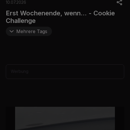
o
10.07.2026
f
5
Erst Wochenende, wenn... - Cookie
m
Challenge
i
n
u
Mehrere Tags
t
e
s
,
3
4
s
e
Werbung
c
o
n
d
s