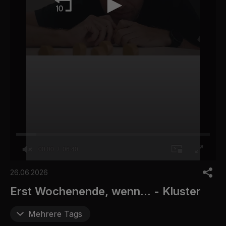
00:00
06:40
0
o
26.06.2026
f
6
Erst Wochenende, wenn... - Kluster
m
i
n
Mehrere Tags
u