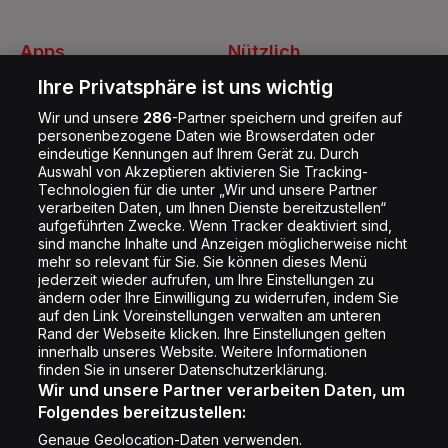
Apps
Nützlich
Energy Radio App
Kontakt
Ihre Privatsphäre ist uns wichtig
Jobs
Wir und unsere
286
-Partner speichern und greifen auf
personenbezogene Daten wie Browserdaten oder
Shop
eindeutige Kennungen auf Ihrem Gerät zu. Durch
Auswahl von Akzeptieren aktivieren Sie Tracking-
Impressum
Technologien für die unter „Wir und unsere Partner
Rechtliches
verarbeiten Daten, um Ihnen Dienste bereitzustellen“
aufgeführten Zwecke. Wenn Tracker deaktiviert sind,
Datenschutz
sind manche Inhalte und Anzeigen möglicherweise nicht
mehr so relevant für Sie. Sie können dieses Menü
Cookie Liste
jederzeit wieder aufrufen, um Ihre Einstellungen zu
Cookie Einstellung
ändern oder Ihre Einwilligung zu widerrufen, indem Sie
auf den Link Voreinstellungen verwalten am unteren
Rand der Webseite klicken. Ihre Einstellungen gelten
innerhalb unseres Website. Weitere Informationen
Folge uns
finden Sie in unserer Datenschutzerklärung.
Wir und unsere Partner verarbeiten Daten, um
Folgendes bereitzustellen:
Genaue Geolocation-Daten verwenden.