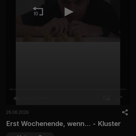
00:00
06:40
0
o
26.06.2026
f
6
Erst Wochenende, wenn... - Kluster
m
i