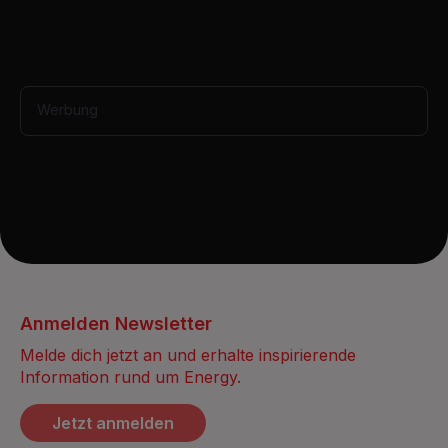
i
n
u
t
e
,
3
Werbung
5
s
e
c
o
n
d
s
Anmelden Newsletter
Melde dich jetzt an und erhalte inspirierende
Information rund um Energy.
Jetzt anmelden