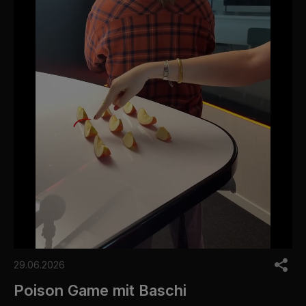
0
o
29.06.2026
f
1
Poison Game mit Baschi
m