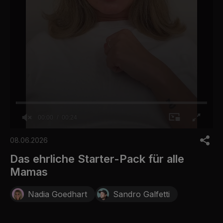
00:00
00:24
0
o
08.06.2026
f
2
Das ehrliche Starter-Pack für alle
4
Mamas
s
e
c
Nadia Goedhart
Sandro Galfetti
o
n
d
s