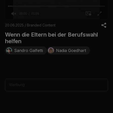
00:00
01:09
0
o
20.06.2025 / Branded Content
f
1
Wenn die Eltern bei der Berufswahl
m
helfen
i
n
u
Sandro Galfetti
Nadia Goedhart
t
e
,
9
s
e
c
o
Werbung
n
d
s