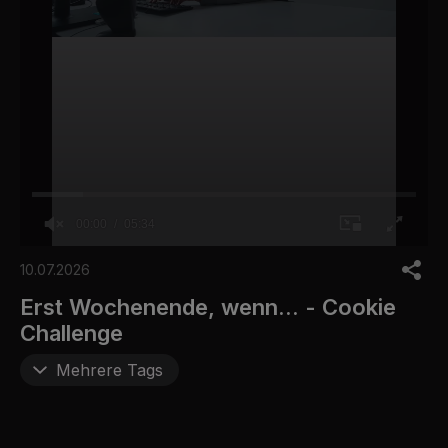
00:00
05:34
0
o
10.07.2026
f
5
Erst Wochenende, wenn... - Cookie
m
Challenge
i
n
u
Mehrere Tags
t
e
s
,
3