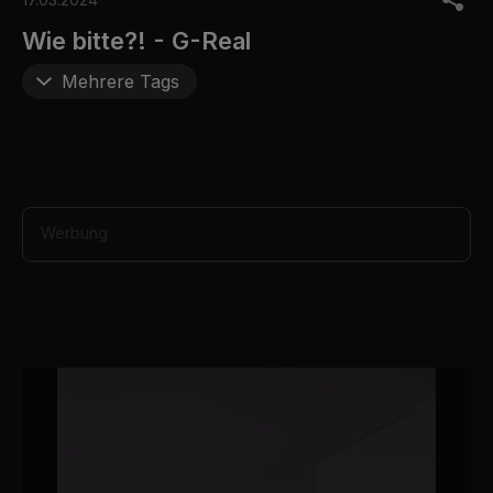
f
3
Wie bitte?! - G-Real
9
s
Mehrere Tags
e
c
o
n
d
s
Werbung