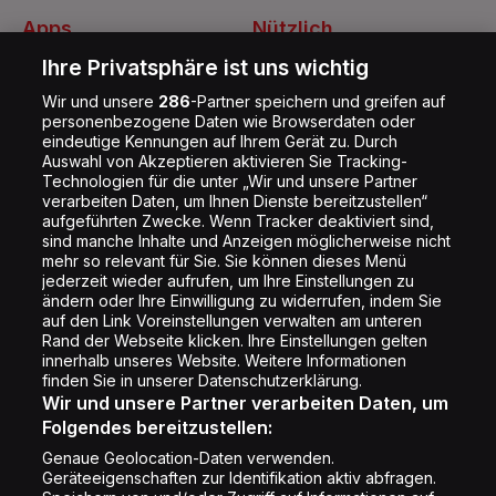
Apps
Nützlich
Energy Radio App
Kontakt
Ihre Privatsphäre ist uns wichtig
Jobs
Wir und unsere
286
-Partner speichern und greifen auf
personenbezogene Daten wie Browserdaten oder
Shop
eindeutige Kennungen auf Ihrem Gerät zu. Durch
Auswahl von Akzeptieren aktivieren Sie Tracking-
Impressum
Technologien für die unter „Wir und unsere Partner
Rechtliches
verarbeiten Daten, um Ihnen Dienste bereitzustellen“
aufgeführten Zwecke. Wenn Tracker deaktiviert sind,
Datenschutz
sind manche Inhalte und Anzeigen möglicherweise nicht
mehr so relevant für Sie. Sie können dieses Menü
Cookie Liste
jederzeit wieder aufrufen, um Ihre Einstellungen zu
Cookie Einstellung
ändern oder Ihre Einwilligung zu widerrufen, indem Sie
auf den Link Voreinstellungen verwalten am unteren
Rand der Webseite klicken. Ihre Einstellungen gelten
innerhalb unseres Website. Weitere Informationen
Folge uns
finden Sie in unserer Datenschutzerklärung.
Wir und unsere Partner verarbeiten Daten, um
Folgendes bereitzustellen:
Genaue Geolocation-Daten verwenden.
Geräteeigenschaften zur Identifikation aktiv abfragen.