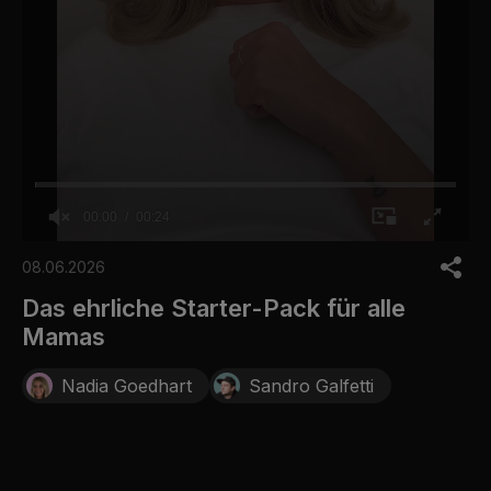
00:00
00:24
0
o
08.06.2026
f
2
Das ehrliche Starter-Pack für alle
4
Mamas
s
e
c
Nadia Goedhart
Sandro Galfetti
o
n
d
s