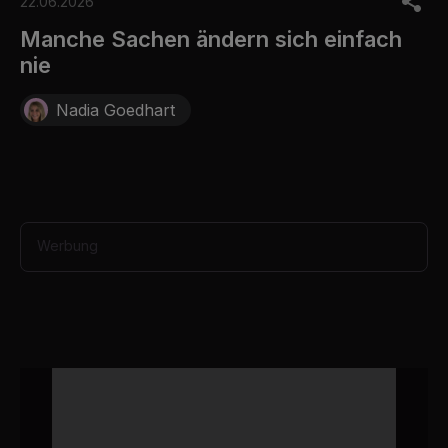
o
22.06.2026
f
8
Manche Sachen ändern sich einfach
s
nie
e
c
o
Nadia Goedhart
n
d
s
Werbung