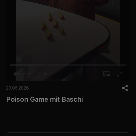
00:00
01:35
0
s
29.06.2026
e
c
Poison Game mit Baschi
o
n
d
s
o
f
1