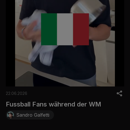
0
o
22.06.2026
f
3
Fussball Fans während der WM
0
s
Sandro Galfetti
e
c
o