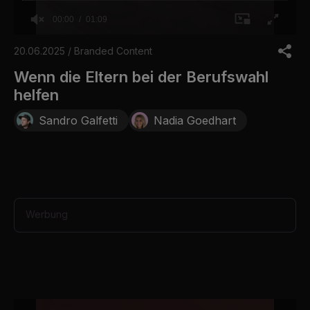
00:00
01:09
0
o
20.06.2025 / Branded Content
f
1
Wenn die Eltern bei der Berufswahl
m
helfen
i
n
u
Sandro Galfetti
Nadia Goedhart
t
e
,
9
s
e
c
o
Werbung
n
d
s