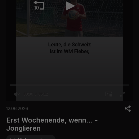
00:00
06:12
0
o
12.06.2026
f
6
Erst Wochenende, wenn... -
m
Jonglieren
i
n
u