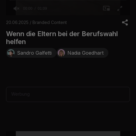
00:00
01:09
0
o
20.06.2025 / Branded Content
f
1
Wenn die Eltern bei der Berufswahl
m
helfen
i
n
u
Sandro Galfetti
Nadia Goedhart
t
e
,
9
s
e
c
o
Werbung
n
d
s