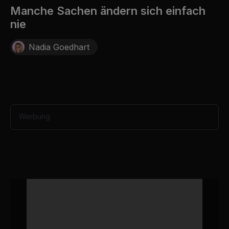
8
Manche Sachen ändern sich einfach
s
nie
e
c
o
Nadia Goedhart
n
d
s
Werbung