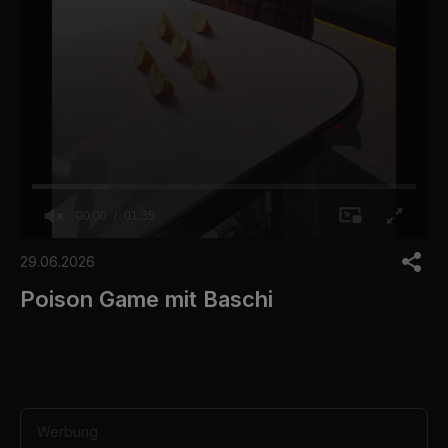
00:00
01:35
0
s
29.06.2026
e
c
Poison Game mit Baschi
o
n
d
s
o
f
1
m
Werbung
i