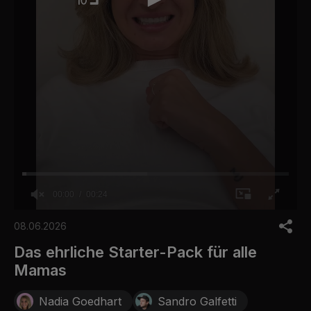
00:00
00:24
0
o
08.06.2026
f
2
Das ehrliche Starter-Pack für alle
4
Mamas
s
e
c
Nadia Goedhart
Sandro Galfetti
o