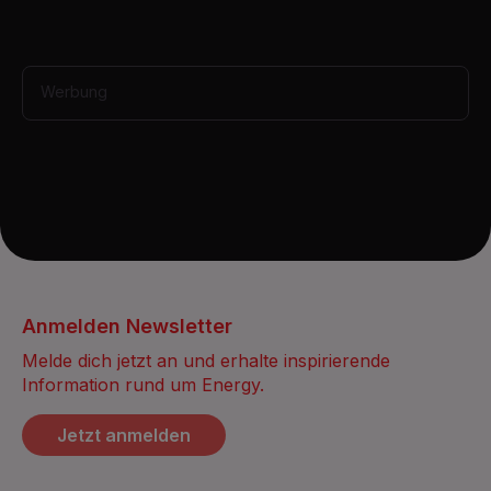
,
1
2
s
e
Werbung
c
o
n
d
s
Anmelden Newsletter
Melde dich jetzt an und erhalte inspirierende
Information rund um Energy.
Jetzt anmelden