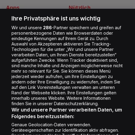
Apps
Nützlich
Energy Radio App
Kontakt
Ihre Privatsphäre ist uns wichtig
Jobs
Wir und unsere
286
-Partner speichern und greifen auf
personenbezogene Daten wie Browserdaten oder
Shop
eindeutige Kennungen auf Ihrem Gerät zu. Durch
Auswahl von Akzeptieren aktivieren Sie Tracking-
Impressum
Technologien für die unter „Wir und unsere Partner
Rechtliches
verarbeiten Daten, um Ihnen Dienste bereitzustellen“
aufgeführten Zwecke. Wenn Tracker deaktiviert sind,
Datenschutz
sind manche Inhalte und Anzeigen möglicherweise nicht
mehr so relevant für Sie. Sie können dieses Menü
Cookie Liste
jederzeit wieder aufrufen, um Ihre Einstellungen zu
Cookie Einstellung
ändern oder Ihre Einwilligung zu widerrufen, indem Sie
auf den Link Voreinstellungen verwalten am unteren
Rand der Webseite klicken. Ihre Einstellungen gelten
innerhalb unseres Website. Weitere Informationen
Folge uns
finden Sie in unserer Datenschutzerklärung.
Wir und unsere Partner verarbeiten Daten, um
Folgendes bereitzustellen:
Genaue Geolocation-Daten verwenden.
Geräteeigenschaften zur Identifikation aktiv abfragen.