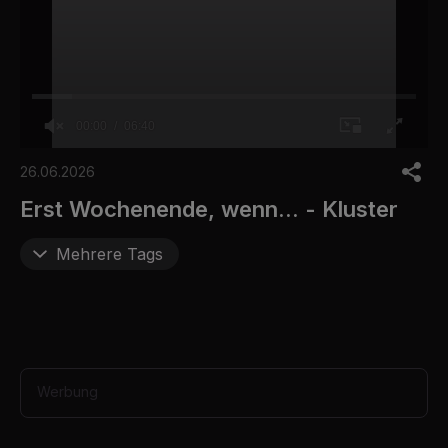
00:00
06:40
0
o
26.06.2026
f
6
Erst Wochenende, wenn... - Kluster
m
i
n
Mehrere Tags
u
t
e
s
,
4
0
s
Werbung
e
c
o
n