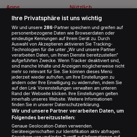
Apps
Nützlich
Energy Radio App
Kontakt
Ihre Privatsphäre ist uns wichtig
Jobs
Wir und unsere
286
-Partner speichern und greifen auf
personenbezogene Daten wie Browserdaten oder
Shop
eindeutige Kennungen auf Ihrem Gerät zu. Durch
Auswahl von Akzeptieren aktivieren Sie Tracking-
Impressum
Technologien für die unter „Wir und unsere Partner
Rechtliches
verarbeiten Daten, um Ihnen Dienste bereitzustellen“
aufgeführten Zwecke. Wenn Tracker deaktiviert sind,
Datenschutz
sind manche Inhalte und Anzeigen möglicherweise nicht
mehr so relevant für Sie. Sie können dieses Menü
Cookie Liste
jederzeit wieder aufrufen, um Ihre Einstellungen zu
Cookie Einstellung
ändern oder Ihre Einwilligung zu widerrufen, indem Sie
auf den Link Voreinstellungen verwalten am unteren
Rand der Webseite klicken. Ihre Einstellungen gelten
innerhalb unseres Website. Weitere Informationen
Folge uns
finden Sie in unserer Datenschutzerklärung.
Wir und unsere Partner verarbeiten Daten, um
Folgendes bereitzustellen:
Genaue Geolocation-Daten verwenden.
Geräteeigenschaften zur Identifikation aktiv abfragen.
Speichern von und/oder Zugriff auf Informationen auf