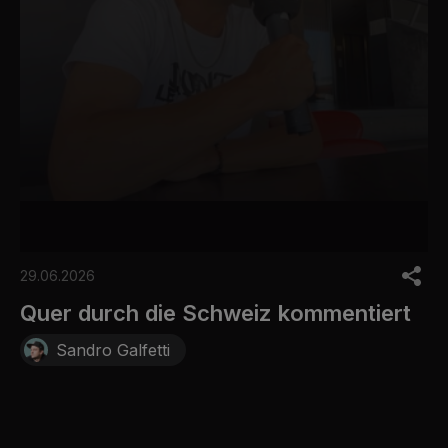
0
s
29.06.2026
e
c
Quer durch die Schweiz kommentiert
o
n
Sandro Galfetti
d
s
o
f
3
0