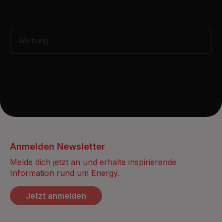
,
1
2
s
e
Werbung
c
o
n
d
s
Anmelden Newsletter
Melde dich jetzt an und erhalte inspirierende
Information rund um Energy.
Jetzt anmelden