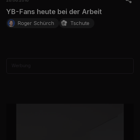
f
3
YB-Fans heute bei der Arbeit
3
s
Roger Schürch
Tschute
e
c
o
n
d
s
Werbung