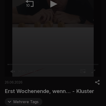
00:00
06:40
0
o
26.06.2026
f
6
Erst Wochenende, wenn... - Kluster
m
i
n
Mehrere Tags
u