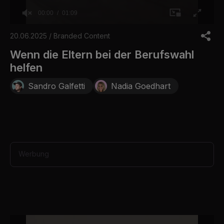
00:00
01:09
0
o
20.06.2025 / Branded Content
f
1
Wenn die Eltern bei der Berufswahl
m
helfen
i
n
u
Sandro Galfetti
Nadia Goedhart
t
e
,
9
s
e
c
o
Werbung
n
d
s