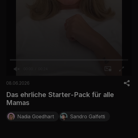
00:00
00:24
0
s
08.06.2026
e
c
Das ehrliche Starter-Pack für alle
o
Mamas
n
d
s
Nadia Goedhart
Sandro Galfetti
o
f
2
4
s