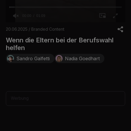
00:00
01:09
0
o
20.06.2025 / Branded Content
f
1
Wenn die Eltern bei der Berufswahl
m
helfen
i
n
u
Sandro Galfetti
Nadia Goedhart
t
e
,
9
s
e
c
o
Werbung
n
d
s