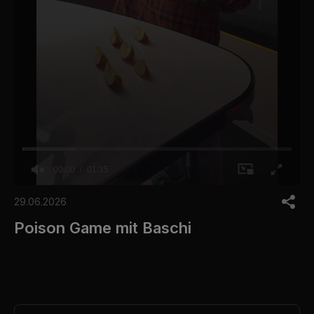
00:00
01:35
0
o
29.06.2026
f
1
Poison Game mit Baschi
m
i
n
u
t
e
,
3