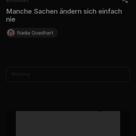
f
8
Manche Sachen ändern sich einfach
s
nie
e
c
o
Nadia Goedhart
n
d
s
Werbung