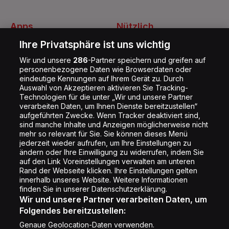
Apps
Nützlich
Energy Radio App
Kontakt
Ihre Privatsphäre ist uns wichtig
Jobs
Wir und unsere
286
-Partner speichern und greifen auf
personenbezogene Daten wie Browserdaten oder
Shop
eindeutige Kennungen auf Ihrem Gerät zu. Durch
Auswahl von Akzeptieren aktivieren Sie Tracking-
Impressum
Technologien für die unter „Wir und unsere Partner
Rechtliches
verarbeiten Daten, um Ihnen Dienste bereitzustellen“
aufgeführten Zwecke. Wenn Tracker deaktiviert sind,
Datenschutz
sind manche Inhalte und Anzeigen möglicherweise nicht
mehr so relevant für Sie. Sie können dieses Menü
Cookie Liste
jederzeit wieder aufrufen, um Ihre Einstellungen zu
Cookie Einstellung
ändern oder Ihre Einwilligung zu widerrufen, indem Sie
auf den Link Voreinstellungen verwalten am unteren
Rand der Webseite klicken. Ihre Einstellungen gelten
innerhalb unseres Website. Weitere Informationen
Folge uns
finden Sie in unserer Datenschutzerklärung.
Wir und unsere Partner verarbeiten Daten, um
Folgendes bereitzustellen:
Genaue Geolocation-Daten verwenden.