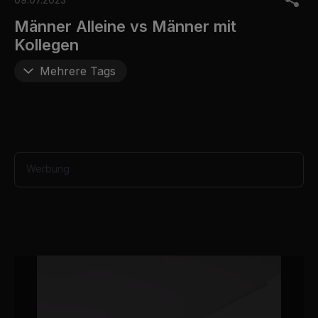
f
3
Männer Alleine vs Männer mit
4
Kollegen
s
e
c
Mehrere Tags
o
n
d
s
Werbung