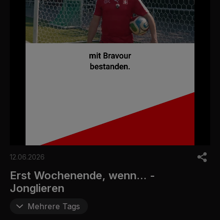
0
o
12.06.2026
f
6
Erst Wochenende, wenn... -
m
Jonglieren
i
n
u
Mehrere Tags
t
e