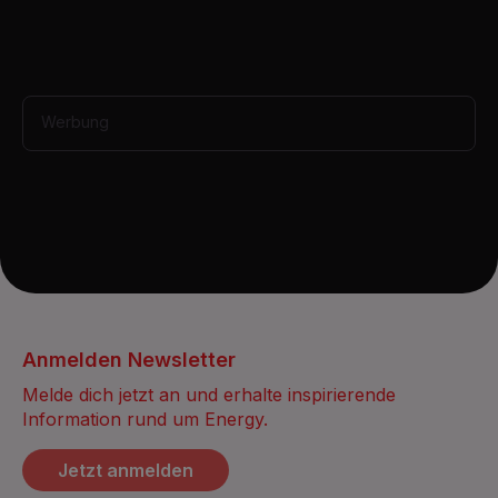
s
,
1
2
s
e
Werbung
c
o
n
d
s
Anmelden Newsletter
Melde dich jetzt an und erhalte inspirierende
Information rund um Energy.
Jetzt anmelden