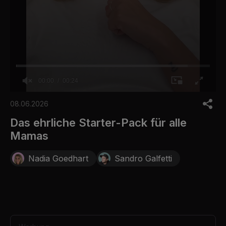
00:00
00:24
0
o
08.06.2026
f
2
Das ehrliche Starter-Pack für alle
4
Mamas
s
e
c
Nadia Goedhart
Sandro Galfetti
o
n
d
s