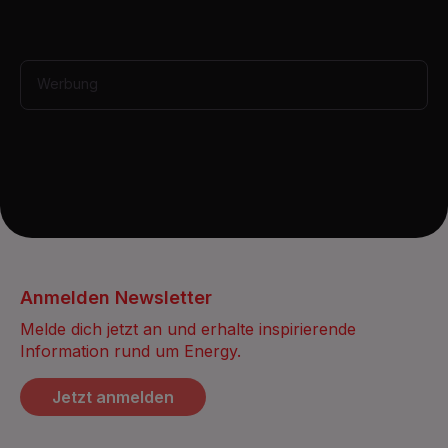
s
,
4
0
s
Werbung
e
c
o
n
d
s
Anmelden Newsletter
Melde dich jetzt an und erhalte inspirierende
Information rund um Energy.
Jetzt anmelden