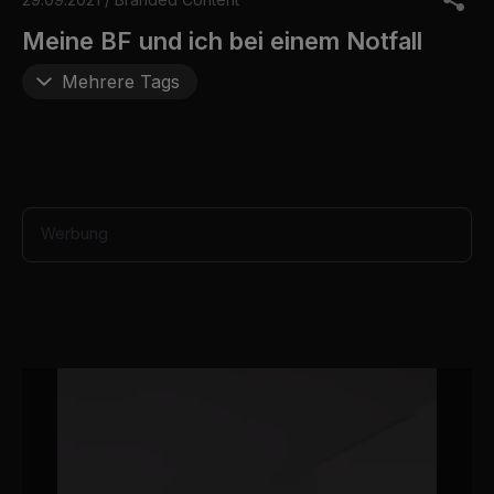
f
1
Meine BF und ich bei einem Notfall
m
i
Mehrere Tags
n
u
t
e
,
4
1
s
e
Werbung
c
o
n
d
s