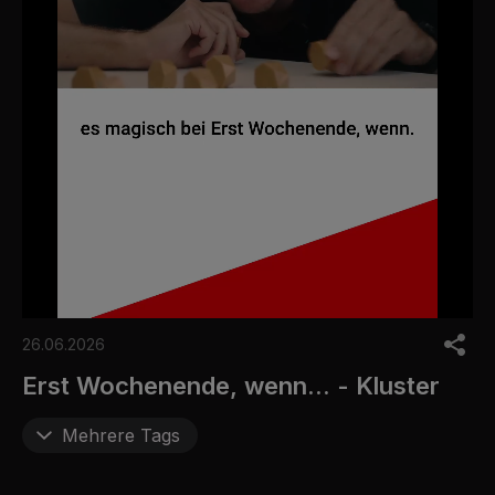
0
o
26.06.2026
f
6
Erst Wochenende, wenn... - Kluster
m
i
n
Mehrere Tags
u
t
e