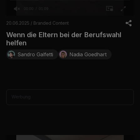
00:00
01:09
0
o
20.06.2025 / Branded Content
f
1
Wenn die Eltern bei der Berufswahl
m
helfen
i
n
u
Sandro Galfetti
Nadia Goedhart
t
e
,
9
s
e
c
o
Werbung
n
d
s