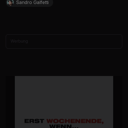
Sandro Galfetti
e
c
o
n
d
s
Werbung