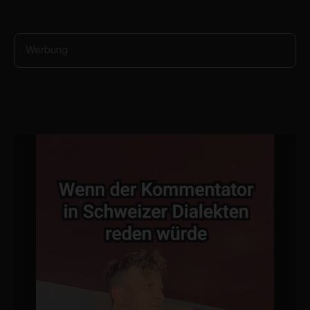
d
s
Werbung