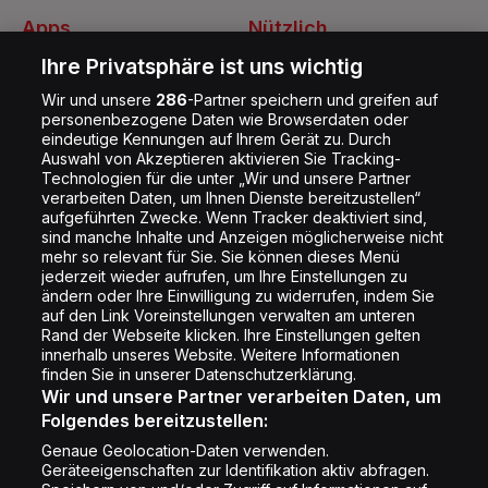
Apps
Nützlich
Energy Radio App
Kontakt
Ihre Privatsphäre ist uns wichtig
Jobs
Wir und unsere
286
-Partner speichern und greifen auf
personenbezogene Daten wie Browserdaten oder
Shop
eindeutige Kennungen auf Ihrem Gerät zu. Durch
Auswahl von Akzeptieren aktivieren Sie Tracking-
Impressum
Technologien für die unter „Wir und unsere Partner
Rechtliches
verarbeiten Daten, um Ihnen Dienste bereitzustellen“
aufgeführten Zwecke. Wenn Tracker deaktiviert sind,
Datenschutz
sind manche Inhalte und Anzeigen möglicherweise nicht
mehr so relevant für Sie. Sie können dieses Menü
Cookie Liste
jederzeit wieder aufrufen, um Ihre Einstellungen zu
Cookie Einstellung
ändern oder Ihre Einwilligung zu widerrufen, indem Sie
auf den Link Voreinstellungen verwalten am unteren
Rand der Webseite klicken. Ihre Einstellungen gelten
innerhalb unseres Website. Weitere Informationen
Folge uns
finden Sie in unserer Datenschutzerklärung.
Wir und unsere Partner verarbeiten Daten, um
Folgendes bereitzustellen:
Genaue Geolocation-Daten verwenden.
Geräteeigenschaften zur Identifikation aktiv abfragen.