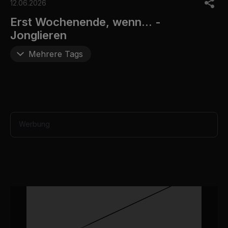
o
12.06.2026
f
6
Erst Wochenende, wenn... -
m
Jonglieren
i
n
u
Mehrere Tags
t
e
s
,
1
2
s
e
Werbung
c
o
n
d
s