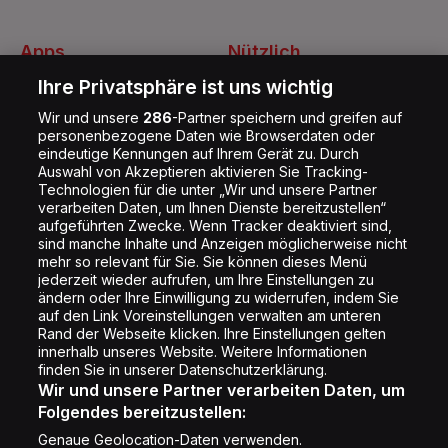
Apps
Nützlich
Energy Radio App
Kontakt
Ihre Privatsphäre ist uns wichtig
Jobs
Wir und unsere
286
-Partner speichern und greifen auf
personenbezogene Daten wie Browserdaten oder
Shop
eindeutige Kennungen auf Ihrem Gerät zu. Durch
Auswahl von Akzeptieren aktivieren Sie Tracking-
Impressum
Technologien für die unter „Wir und unsere Partner
Rechtliches
verarbeiten Daten, um Ihnen Dienste bereitzustellen“
aufgeführten Zwecke. Wenn Tracker deaktiviert sind,
Datenschutz
sind manche Inhalte und Anzeigen möglicherweise nicht
mehr so relevant für Sie. Sie können dieses Menü
Cookie Liste
jederzeit wieder aufrufen, um Ihre Einstellungen zu
Cookie Einstellung
ändern oder Ihre Einwilligung zu widerrufen, indem Sie
auf den Link Voreinstellungen verwalten am unteren
Rand der Webseite klicken. Ihre Einstellungen gelten
innerhalb unseres Website. Weitere Informationen
Folge uns
finden Sie in unserer Datenschutzerklärung.
Wir und unsere Partner verarbeiten Daten, um
Folgendes bereitzustellen:
Genaue Geolocation-Daten verwenden.