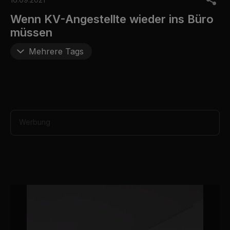
f
1
Wenn KV-Angestellte wieder ins Büro
m
müssen
i
n
u
Mehrere Tags
t
e
,
2
8
s
e
c
Werbung
o
n
d
s