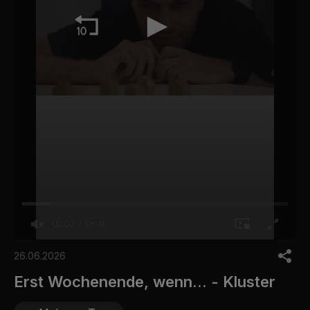
00:00
06:40
0
o
26.06.2026
f
6
Erst Wochenende, wenn... - Kluster
m
i