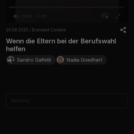
00:00
01:09
0
o
20.06.2025 / Branded Content
f
1
Wenn die Eltern bei der Berufswahl
m
helfen
i
n
u
Sandro Galfetti
Nadia Goedhart
t
e
,
9
s
e
c
o
Werbung
n
d
s