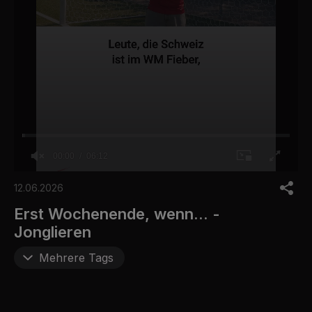
00:00
06:12
0
o
12.06.2026
f
6
Erst Wochenende, wenn... -
m
Jonglieren
i
n
u
Mehrere Tags
t
e
s
,
1