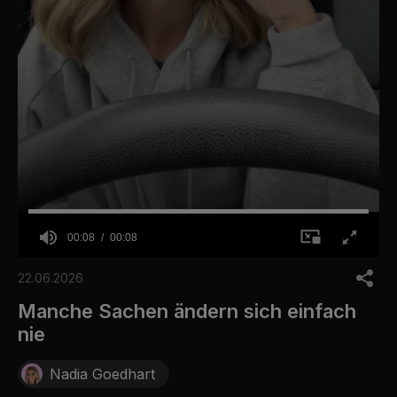
00:08
00:08
0
o
22.06.2026
f
8
Manche Sachen ändern sich einfach
s
nie
e
c
o
Nadia Goedhart
n
d