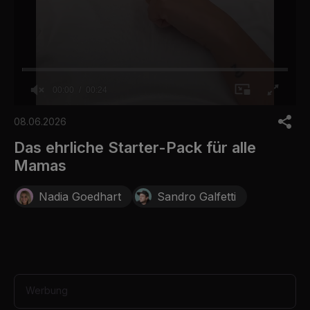
00:00
00:24
0
o
08.06.2026
f
2
Das ehrliche Starter-Pack für alle
4
Mamas
s
e
c
Nadia Goedhart
Sandro Galfetti
o
n
d
s
Werbung