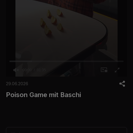
00:00
01:35
0
s
29.06.2026
e
c
Poison Game mit Baschi
o
n
d
s
o
f
1
m