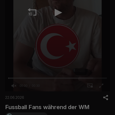
00:00
00:30
0
o
22.06.2026
f
3
Fussball Fans während der WM
0
s