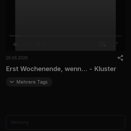
00:00
06:40
0
o
26.06.2026
f
6
Erst Wochenende, wenn... - Kluster
m
i
n
Mehrere Tags
u
t
e
s
,
4
0
s
Werbung
e
c