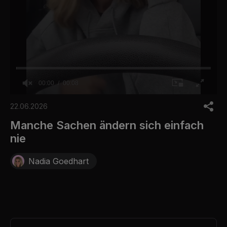
00:00
00:08
0
o
22.06.2026
f
8
Manche Sachen ändern sich einfach
s
nie
e
c
o
Nadia Goedhart
n
d
s