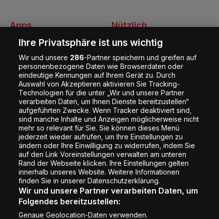
Apps
Nützlich
Energy Radio App
Kontakt
Ihre Privatsphäre ist uns wichtig
Jobs
Wir und unsere
286
-Partner speichern und greifen auf
personenbezogene Daten wie Browserdaten oder
Shop
eindeutige Kennungen auf Ihrem Gerät zu. Durch
Auswahl von Akzeptieren aktivieren Sie Tracking-
Impressum
Technologien für die unter „Wir und unsere Partner
Rechtliches
verarbeiten Daten, um Ihnen Dienste bereitzustellen“
aufgeführten Zwecke. Wenn Tracker deaktiviert sind,
Datenschutz
sind manche Inhalte und Anzeigen möglicherweise nicht
mehr so relevant für Sie. Sie können dieses Menü
Cookie Liste
jederzeit wieder aufrufen, um Ihre Einstellungen zu
Cookie Einstellung
ändern oder Ihre Einwilligung zu widerrufen, indem Sie
auf den Link Voreinstellungen verwalten am unteren
Rand der Webseite klicken. Ihre Einstellungen gelten
innerhalb unseres Website. Weitere Informationen
Folge uns
finden Sie in unserer Datenschutzerklärung.
Wir und unsere Partner verarbeiten Daten, um
Folgendes bereitzustellen:
Genaue Geolocation-Daten verwenden.