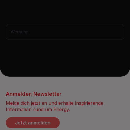
i
n
u
t
e
,
3
Werbung
5
s
e
c
o
n
d
s
Anmelden Newsletter
Melde dich jetzt an und erhalte inspirierende
Information rund um Energy.
Jetzt anmelden