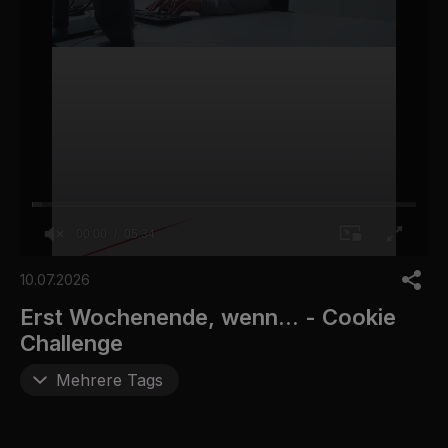
00:00
05:34
0
o
10.07.2026
f
5
Erst Wochenende, wenn... - Cookie
m
Challenge
i
n
u
Mehrere Tags
t
e
s
,