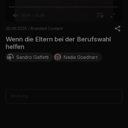
00:00
01:09
0
o
20.06.2025 / Branded Content
f
1
Wenn die Eltern bei der Berufswahl
m
helfen
i
n
u
Sandro Galfetti
Nadia Goedhart
t
e
,
9
s
e
c
o
Werbung
n
d
s