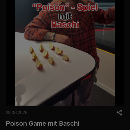
0
o
29.06.2026
f
1
Poison Game mit Baschi
m