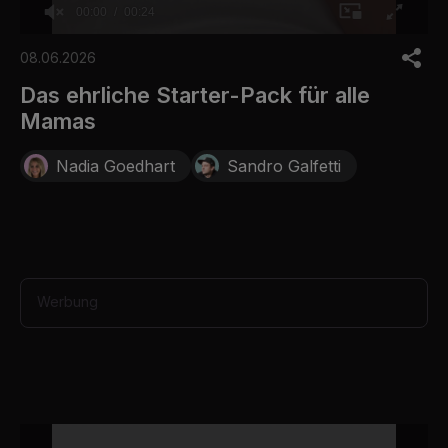
00:00
00:24
0
o
08.06.2026
f
2
Das ehrliche Starter-Pack für alle
4
Mamas
s
e
c
Nadia Goedhart
Sandro Galfetti
o
n
d
s
Werbung