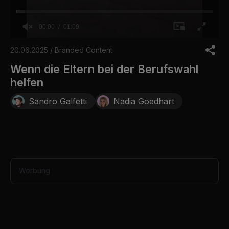
00:00
01:09
0
o
20.06.2025 / Branded Content
f
1
Wenn die Eltern bei der Berufswahl
m
helfen
i
n
u
Sandro Galfetti
Nadia Goedhart
t
e
,
9
s
e
c
o
Werbung
n
d
s