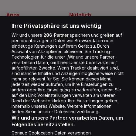
Apps
Nützlich
Energy Radio App
Kontakt
Ihre Privatsphäre ist uns wichtig
Jobs
Wir und unsere
286
-Partner speichern und greifen auf
personenbezogene Daten wie Browserdaten oder
Shop
eindeutige Kennungen auf Ihrem Gerät zu. Durch
Auswahl von Akzeptieren aktivieren Sie Tracking-
Impressum
Technologien für die unter „Wir und unsere Partner
Rechtliches
verarbeiten Daten, um Ihnen Dienste bereitzustellen“
aufgeführten Zwecke. Wenn Tracker deaktiviert sind,
Datenschutz
sind manche Inhalte und Anzeigen möglicherweise nicht
mehr so relevant für Sie. Sie können dieses Menü
Cookie Liste
jederzeit wieder aufrufen, um Ihre Einstellungen zu
Cookie Einstellung
ändern oder Ihre Einwilligung zu widerrufen, indem Sie
auf den Link Voreinstellungen verwalten am unteren
Rand der Webseite klicken. Ihre Einstellungen gelten
innerhalb unseres Website. Weitere Informationen
Folge uns
finden Sie in unserer Datenschutzerklärung.
Wir und unsere Partner verarbeiten Daten, um
Folgendes bereitzustellen:
Genaue Geolocation-Daten verwenden.