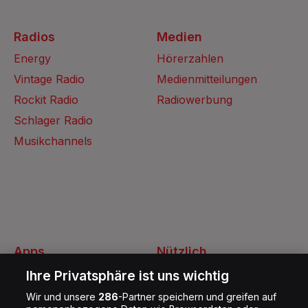
Radios
Medien
Energy
Hörerzahlen
Vintage Radio
Medienmitteilungen
Rockit Radio
Radiowerbung
Schlager Radio
Musikchannels
Apps
Nützlich
Energy Radio App
Kontakt
Ihre Privatsphäre ist uns wichtig
Jobs
Wir und unsere
286
-Partner speichern und greifen auf