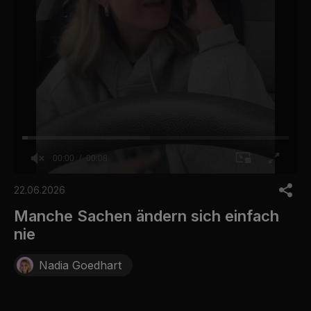
00:00
00:08
0
o
22.06.2026
f
8
Manche Sachen ändern sich einfach
s
nie
e
c
o
Nadia Goedhart
n
d
s