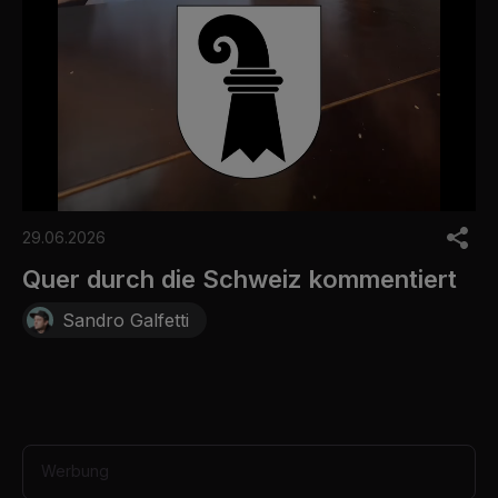
0
o
29.06.2026
f
3
Quer durch die Schweiz kommentiert
0
s
Sandro Galfetti
e
c
o
n
d
s
Werbung