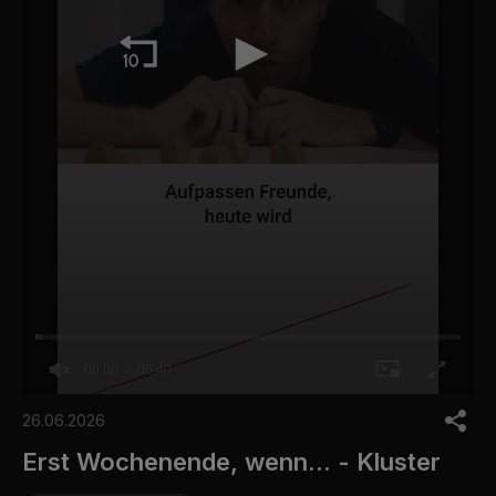
00:00
06:40
0
o
26.06.2026
f
6
Erst Wochenende, wenn... - Kluster
m
i