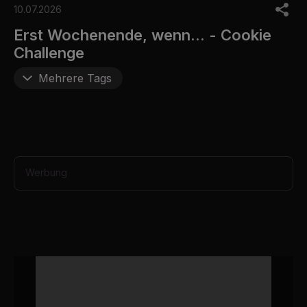
o
10.07.2026
f
5
Erst Wochenende, wenn... - Cookie
m
Challenge
i
n
u
Mehrere Tags
t
e
s
,
3
4
s
e
Werbung
c
o
n
d
s