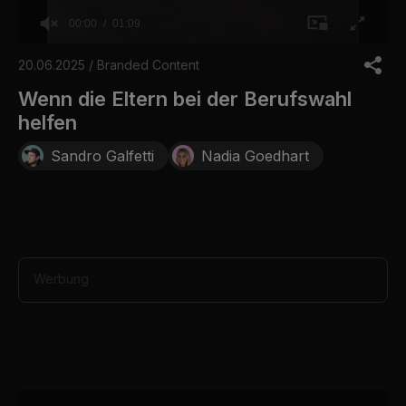
00:00
01:09
0
o
20.06.2025 / Branded Content
f
1
Wenn die Eltern bei der Berufswahl
m
helfen
i
n
u
Sandro Galfetti
Nadia Goedhart
t
e
,
9
s
e
c
o
Werbung
n
d
s