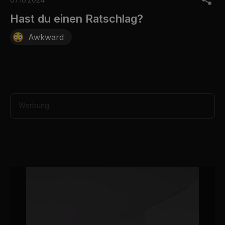
f
9
Hast du einen Ratschlag?
s
e
Awkward
c
o
n
d
s
Werbung