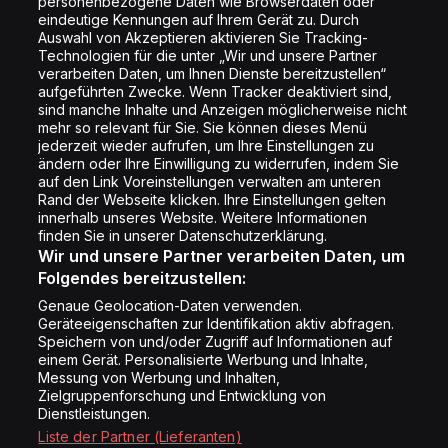
personenbezogene Daten wie Browserdaten oder
Shop
eindeutige Kennungen auf Ihrem Gerät zu. Durch
Auswahl von Akzeptieren aktivieren Sie Tracking-
Impressum
Technologien für die unter „Wir und unsere Partner
Rechtliches
verarbeiten Daten, um Ihnen Dienste bereitzustellen“
aufgeführten Zwecke. Wenn Tracker deaktiviert sind,
Datenschutz
sind manche Inhalte und Anzeigen möglicherweise nicht
mehr so relevant für Sie. Sie können dieses Menü
Cookie Liste
jederzeit wieder aufrufen, um Ihre Einstellungen zu
Cookie Einstellung
ändern oder Ihre Einwilligung zu widerrufen, indem Sie
auf den Link Voreinstellungen verwalten am unteren
Rand der Webseite klicken. Ihre Einstellungen gelten
innerhalb unseres Website. Weitere Informationen
Folge uns
finden Sie in unserer Datenschutzerklärung.
Wir und unsere Partner verarbeiten Daten, um
Folgendes bereitzustellen:
Genaue Geolocation-Daten verwenden.
Geräteeigenschaften zur Identifikation aktiv abfragen.
Speichern von und/oder Zugriff auf Informationen auf
Copyright © Energy 2026
einem Gerät. Personalisierte Werbung und Inhalte,
Messung von Werbung und Inhalten,
Zielgruppenforschung und Entwicklung von
Dienstleistungen.
Liste der Partner (Lieferanten)