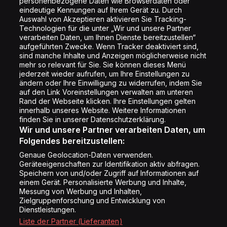
personenbezogene Daten wie Browserdaten oder
Shop
eindeutige Kennungen auf Ihrem Gerät zu. Durch
Auswahl von Akzeptieren aktivieren Sie Tracking-
Impressum
Technologien für die unter „Wir und unsere Partner
Rechtliches
verarbeiten Daten, um Ihnen Dienste bereitzustellen“
aufgeführten Zwecke. Wenn Tracker deaktiviert sind,
Datenschutz
sind manche Inhalte und Anzeigen möglicherweise nicht
mehr so relevant für Sie. Sie können dieses Menü
Cookie Liste
jederzeit wieder aufrufen, um Ihre Einstellungen zu
Cookie Einstellung
ändern oder Ihre Einwilligung zu widerrufen, indem Sie
auf den Link Voreinstellungen verwalten am unteren
Rand der Webseite klicken. Ihre Einstellungen gelten
innerhalb unseres Website. Weitere Informationen
Folge uns
finden Sie in unserer Datenschutzerklärung.
Wir und unsere Partner verarbeiten Daten, um
Folgendes bereitzustellen:
Genaue Geolocation-Daten verwenden.
Geräteeigenschaften zur Identifikation aktiv abfragen.
Speichern von und/oder Zugriff auf Informationen auf
Copyright © Energy 2026
einem Gerät. Personalisierte Werbung und Inhalte,
Messung von Werbung und Inhalten,
Zielgruppenforschung und Entwicklung von
Dienstleistungen.
Liste der Partner (Lieferanten)