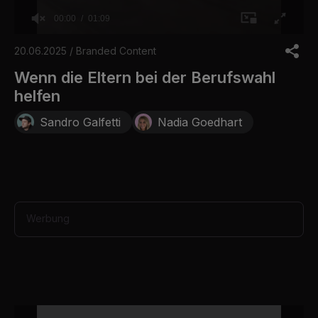
00:00
01:09
0
o
20.06.2025 / Branded Content
f
1
Wenn die Eltern bei der Berufswahl
m
helfen
i
n
u
Sandro Galfetti
Nadia Goedhart
t
e
,
9
s
e
c
o
Werbung
n
d
s