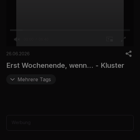
00:00
06:40
0
s
26.06.2026
e
c
Erst Wochenende, wenn... - Kluster
o
n
d
Mehrere Tags
s
o
f
6
m
i
n
u
Werbung
t
e
s
,