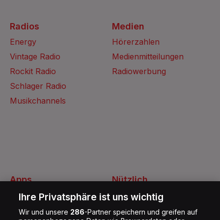
Radios
Medien
Energy
Hörerzahlen
Vintage Radio
Medienmitteilungen
Rockit Radio
Radiowerbung
Schlager Radio
Musikchannels
Apps
Nützlich
Energy Radio App
Kontakt
Ihre Privatsphäre ist uns wichtig
Jobs
Wir und unsere
286
-Partner speichern und greifen auf