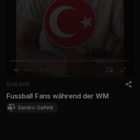
00:00
00:30
0
o
22.06.2026
f
3
Fussball Fans während der WM
0
s
Sandro Galfetti
e
c
o
n
d
s