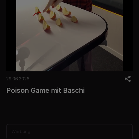
0
o
29.06.2026
f
1
Poison Game mit Baschi
m
i
n
u
t
e
,
3
Werbung
5
s