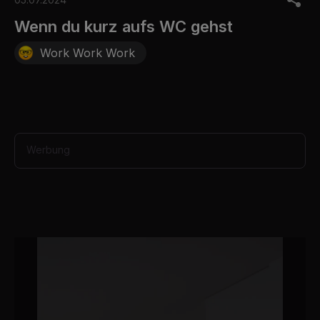
f
1
Wenn du kurz aufs WC gehst
2
s
Work Work Work
e
c
o
n
d
s
Werbung