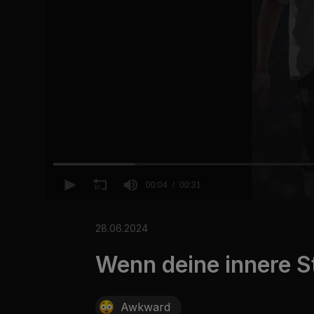
00:04
00:31
0
o
f
28.06.2024
3
1
Wenn deine innere St
s
e
c
o
n
Awkward