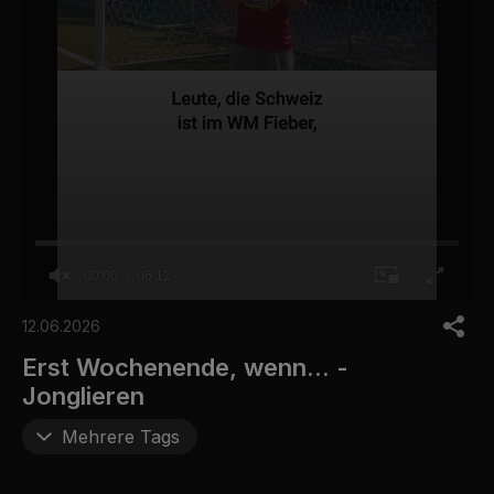
00:00
06:12
0
o
12.06.2026
f
6
Erst Wochenende, wenn... -
m
Jonglieren
i
n
u
Mehrere Tags
t
e
s