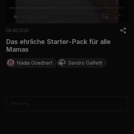
00:00
00:24
0
o
08.06.2026
f
2
Das ehrliche Starter-Pack für alle
4
Mamas
s
e
c
Nadia Goedhart
Sandro Galfetti
o
n
d
s
Werbung