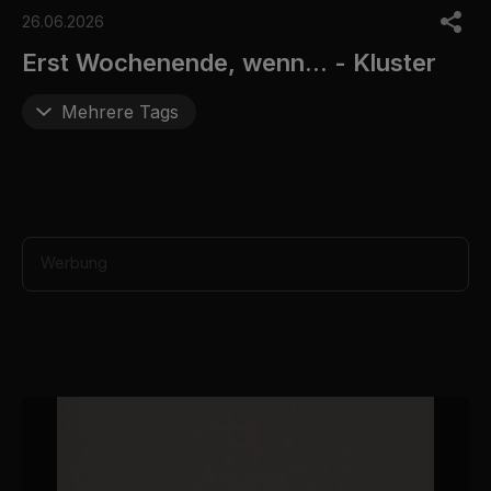
0
o
26.06.2026
f
6
Erst Wochenende, wenn... - Kluster
m
i
n
Mehrere Tags
u
t
e
s
,
4
0
s
Werbung
e
c
o
n
d
s