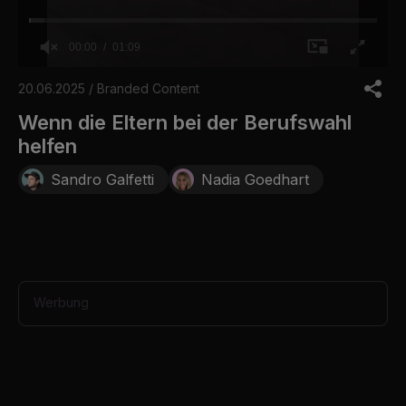
00:00
01:09
0
o
20.06.2025 / Branded Content
f
1
Wenn die Eltern bei der Berufswahl
m
helfen
i
n
u
Sandro Galfetti
Nadia Goedhart
t
e
,
9
s
e
c
o
Werbung
n
d
s