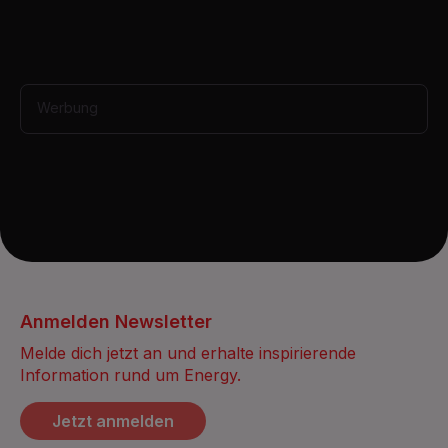
i
n
u
t
e
,
3
Werbung
5
s
e
c
o
n
d
s
Anmelden Newsletter
Melde dich jetzt an und erhalte inspirierende
Information rund um Energy.
Jetzt anmelden