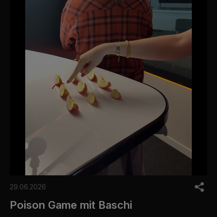
0
o
29.06.2026
f
1
Poison Game mit Baschi
m