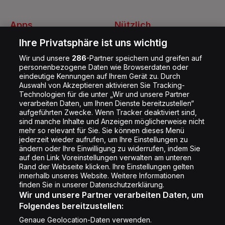
Apps
Nützlich
Energy Radio App
Kontakt
Ihre Privatsphäre ist uns wichtig
Jobs
Wir und unsere
286
-Partner speichern und greifen auf
personenbezogene Daten wie Browserdaten oder
Shop
eindeutige Kennungen auf Ihrem Gerät zu. Durch
Auswahl von Akzeptieren aktivieren Sie Tracking-
Impressum
Technologien für die unter „Wir und unsere Partner
Rechtliches
verarbeiten Daten, um Ihnen Dienste bereitzustellen“
aufgeführten Zwecke. Wenn Tracker deaktiviert sind,
Datenschutz
sind manche Inhalte und Anzeigen möglicherweise nicht
mehr so relevant für Sie. Sie können dieses Menü
Cookie Liste
jederzeit wieder aufrufen, um Ihre Einstellungen zu
Cookie Einstellung
ändern oder Ihre Einwilligung zu widerrufen, indem Sie
auf den Link Voreinstellungen verwalten am unteren
Rand der Webseite klicken. Ihre Einstellungen gelten
innerhalb unseres Website. Weitere Informationen
Folge uns
finden Sie in unserer Datenschutzerklärung.
Wir und unsere Partner verarbeiten Daten, um
Folgendes bereitzustellen:
Genaue Geolocation-Daten verwenden.