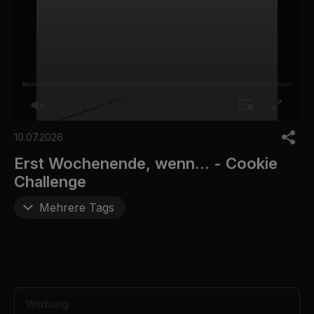
00:00
05:34
0
o
10.07.2026
f
5
Erst Wochenende, wenn... - Cookie
m
Challenge
i
n
u
Mehrere Tags
t
e
s
,
3
4
s
e
Werbung
c