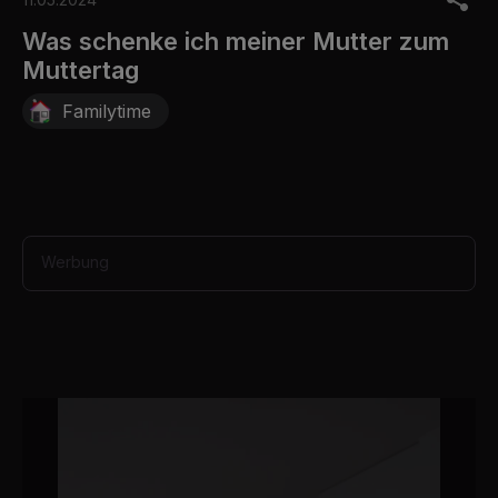
f
1
Was schenke ich meiner Mutter zum
m
Muttertag
i
n
u
Familytime
t
e
,
3
6
s
e
c
Werbung
o
n
d
s