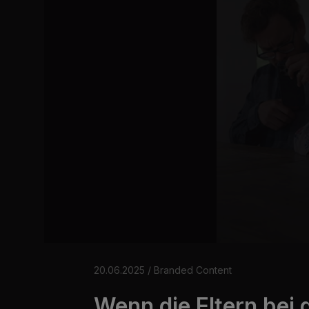
0
s
e
20.06.2025 / Branded Content
c
o
Wenn die Eltern bei 
n