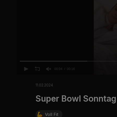
00:04
00:16
0
o
f
11.02.2024
1
6
Super Bowl Sonntag
s
e
c
o
n
Voll Fit