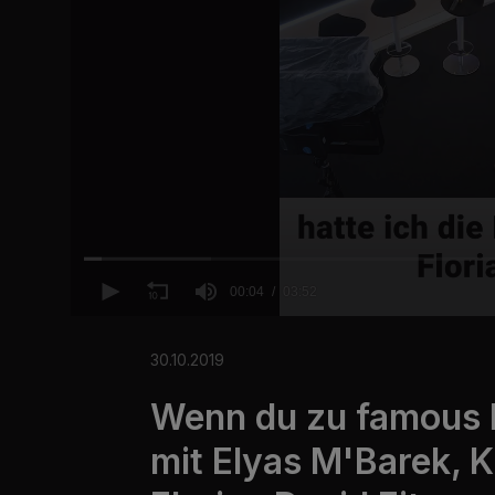
00:04
03:52
0
o
f
30.10.2019
3
m
Wenn du zu famous b
i
n
u
mit Elyas M'Barek, K
t
e