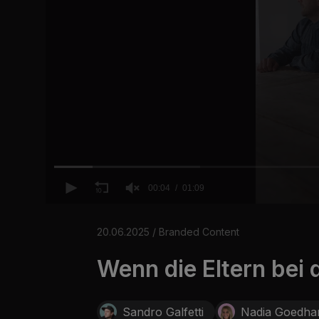
00:04
01:09
0
o
f
20.06.2025 / Branded Content
1
m
Wenn die Eltern bei 
i
n
u
t
e
Sandro Galfetti
Nadia Goedha