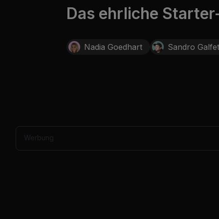
4
Das ehrliche Starter
s
e
c
o
n
Nadia Goedhart
Sandro Galfet
d
s
V
o
l
u
m
e
0
%
Werbung