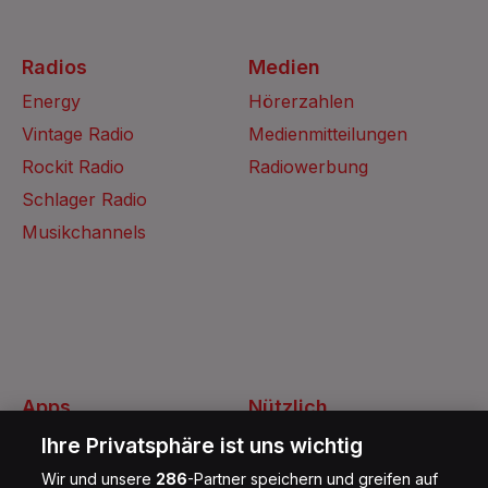
Radios
Medien
Energy
Hörerzahlen
Vintage Radio
Medienmitteilungen
Rockit Radio
Radiowerbung
Schlager Radio
Musikchannels
Apps
Nützlich
Energy Radio App
Kontakt
Ihre Privatsphäre ist uns wichtig
Jobs
Wir und unsere
286
-Partner speichern und greifen auf