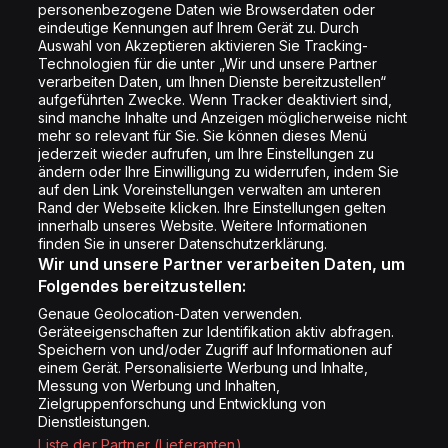
personenbezogene Daten wie Browserdaten oder
Shop
eindeutige Kennungen auf Ihrem Gerät zu. Durch
Auswahl von Akzeptieren aktivieren Sie Tracking-
Impressum
Technologien für die unter „Wir und unsere Partner
Rechtliches
verarbeiten Daten, um Ihnen Dienste bereitzustellen“
aufgeführten Zwecke. Wenn Tracker deaktiviert sind,
Datenschutz
sind manche Inhalte und Anzeigen möglicherweise nicht
mehr so relevant für Sie. Sie können dieses Menü
Cookie Liste
jederzeit wieder aufrufen, um Ihre Einstellungen zu
Cookie Einstellung
ändern oder Ihre Einwilligung zu widerrufen, indem Sie
auf den Link Voreinstellungen verwalten am unteren
Rand der Webseite klicken. Ihre Einstellungen gelten
innerhalb unseres Website. Weitere Informationen
Folge uns
finden Sie in unserer Datenschutzerklärung.
Wir und unsere Partner verarbeiten Daten, um
Folgendes bereitzustellen:
Genaue Geolocation-Daten verwenden.
Geräteeigenschaften zur Identifikation aktiv abfragen.
Speichern von und/oder Zugriff auf Informationen auf
Copyright © Energy 2026
einem Gerät. Personalisierte Werbung und Inhalte,
Messung von Werbung und Inhalten,
Zielgruppenforschung und Entwicklung von
Dienstleistungen.
Liste der Partner (Lieferanten)