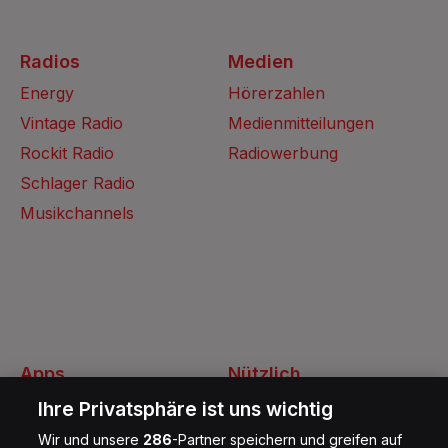
Radios
Medien
Energy
Hörerzahlen
Vintage Radio
Medienmitteilungen
Rockit Radio
Radiowerbung
Schlager Radio
Musikchannels
Apps
Nützlich
Energy Radio App
Kontakt
Ihre Privatsphäre ist uns wichtig
Jobs
Wir und unsere
286
-Partner speichern und greifen auf