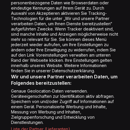
personenbezogene Daten wie Browserdaten oder
Shop
eindeutige Kennungen auf Ihrem Gerät zu. Durch
Auswahl von Akzeptieren aktivieren Sie Tracking-
Impressum
Technologien für die unter „Wir und unsere Partner
Rechtliches
verarbeiten Daten, um Ihnen Dienste bereitzustellen“
aufgeführten Zwecke. Wenn Tracker deaktiviert sind,
Datenschutz
sind manche Inhalte und Anzeigen möglicherweise nicht
mehr so relevant für Sie. Sie können dieses Menü
Cookie Liste
jederzeit wieder aufrufen, um Ihre Einstellungen zu
Cookie Einstellung
ändern oder Ihre Einwilligung zu widerrufen, indem Sie
auf den Link Voreinstellungen verwalten am unteren
Rand der Webseite klicken. Ihre Einstellungen gelten
innerhalb unseres Website. Weitere Informationen
Folge uns
finden Sie in unserer Datenschutzerklärung.
Wir und unsere Partner verarbeiten Daten, um
Folgendes bereitzustellen:
Genaue Geolocation-Daten verwenden.
Geräteeigenschaften zur Identifikation aktiv abfragen.
Speichern von und/oder Zugriff auf Informationen auf
Copyright © Energy 2026
einem Gerät. Personalisierte Werbung und Inhalte,
Messung von Werbung und Inhalten,
Zielgruppenforschung und Entwicklung von
Dienstleistungen.
Liste der Partner (Lieferanten)