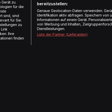
 Gerät zu.
bereitzustellen:
logien für die
Genaue Geolocation-Daten verwenden. Gerä
nste
Identifikation aktiv abfragen. Speichern von 
t sind, sind
Informationen auf einem Gerät. Personalisie
vant für Sie.
von Werbung und Inhalten, Zielgruppenforsc
stellungen zu
Dienstleistungen.
 Link
ken. Ihre
Liste der Partner (Lieferanten)
mationen finden
Radios
Medien
Energy
Hörerzahlen
Vintage Radio
Medienmitteilungen