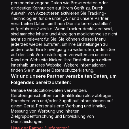
personenbezogene Daten wie Browserdaten oder
Shop
eindeutige Kennungen auf Ihrem Gerät zu. Durch
Auswahl von Akzeptieren aktivieren Sie Tracking-
Impressum
Technologien für die unter „Wir und unsere Partner
Rechtliches
verarbeiten Daten, um Ihnen Dienste bereitzustellen“
aufgeführten Zwecke. Wenn Tracker deaktiviert sind,
Datenschutz
sind manche Inhalte und Anzeigen möglicherweise nicht
mehr so relevant für Sie. Sie können dieses Menü
Cookie Liste
jederzeit wieder aufrufen, um Ihre Einstellungen zu
Cookie Einstellung
ändern oder Ihre Einwilligung zu widerrufen, indem Sie
auf den Link Voreinstellungen verwalten am unteren
Rand der Webseite klicken. Ihre Einstellungen gelten
innerhalb unseres Website. Weitere Informationen
Folge uns
finden Sie in unserer Datenschutzerklärung.
Wir und unsere Partner verarbeiten Daten, um
Folgendes bereitzustellen:
Genaue Geolocation-Daten verwenden.
Geräteeigenschaften zur Identifikation aktiv abfragen.
Speichern von und/oder Zugriff auf Informationen auf
Copyright © Energy 2026
einem Gerät. Personalisierte Werbung und Inhalte,
Messung von Werbung und Inhalten,
Zielgruppenforschung und Entwicklung von
Dienstleistungen.
Liste der Partner (Lieferanten)