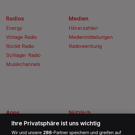
Radios
Medien
Energy
Hörerzahlen
Vintage Radio
Medienmitteilungen
Rockit Radio
Radiowerbung
Schlager Radio
Musikchannels
Apps
Nützlich
Energy Radio App
Kontakt
Ihre Privatsphäre ist uns wichtig
Jobs
Wir und unsere
286
-Partner speichern und greifen auf