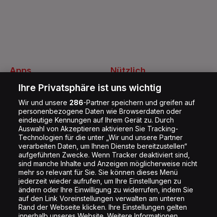
Apps
Nützlich
Energy Radio App
Kontakt
Ihre Privatsphäre ist uns wichtig
Jobs
Wir und unsere
286
-Partner speichern und greifen auf
personenbezogene Daten wie Browserdaten oder
Shop
eindeutige Kennungen auf Ihrem Gerät zu. Durch
Auswahl von Akzeptieren aktivieren Sie Tracking-
Impressum
Technologien für die unter „Wir und unsere Partner
Rechtliches
verarbeiten Daten, um Ihnen Dienste bereitzustellen“
aufgeführten Zwecke. Wenn Tracker deaktiviert sind,
Datenschutz
sind manche Inhalte und Anzeigen möglicherweise nicht
mehr so relevant für Sie. Sie können dieses Menü
Cookie Liste
jederzeit wieder aufrufen, um Ihre Einstellungen zu
Cookie Einstellung
ändern oder Ihre Einwilligung zu widerrufen, indem Sie
auf den Link Voreinstellungen verwalten am unteren
Rand der Webseite klicken. Ihre Einstellungen gelten
innerhalb unseres Website. Weitere Informationen