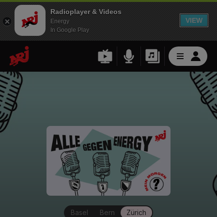
Radioplayer & Videos
VIEW
Energy
In Google Play
Basel
Bern
Zürich