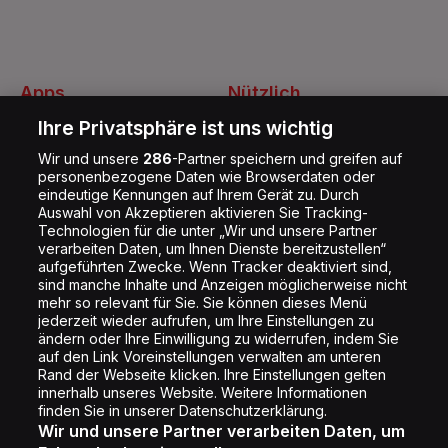
Apps
Nützlich
Energy Radio App
Kontakt
Ihre Privatsphäre ist uns wichtig
Jobs
Wir und unsere
286
-Partner speichern und greifen auf
personenbezogene Daten wie Browserdaten oder
Shop
eindeutige Kennungen auf Ihrem Gerät zu. Durch
Impressum
Auswahl von Akzeptieren aktivieren Sie Tracking-
Technologien für die unter „Wir und unsere Partner
Rechtliches
verarbeiten Daten, um Ihnen Dienste bereitzustellen“
aufgeführten Zwecke. Wenn Tracker deaktiviert sind,
Datenschutz
sind manche Inhalte und Anzeigen möglicherweise nicht
Cookie Liste
mehr so relevant für Sie. Sie können dieses Menü
jederzeit wieder aufrufen, um Ihre Einstellungen zu
Cookie Einstellung
ändern oder Ihre Einwilligung zu widerrufen, indem Sie
auf den Link Voreinstellungen verwalten am unteren
Rand der Webseite klicken. Ihre Einstellungen gelten
innerhalb unseres Website. Weitere Informationen
Folge uns
finden Sie in unserer Datenschutzerklärung.
Wir und unsere Partner verarbeiten Daten, um