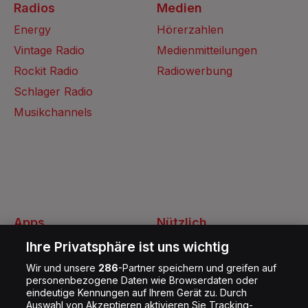
Radios
Medien
Energy
Hörerzahlen
Vintage Radio
Medienmitteilungen
Rockit Radio
Radiowerbung
Schlager Radio
Musikchannels
Apps
Nützlich
Energy Radio App
Kontakt
Ihre Privatsphäre ist uns wichtig
Jobs
Wir und unsere
286
-Partner speichern und greifen auf
personenbezogene Daten wie Browserdaten oder
Shop
eindeutige Kennungen auf Ihrem Gerät zu. Durch
Auswahl von Akzeptieren aktivieren Sie Tracking-
Impressum