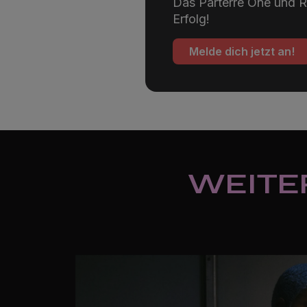
Das Parterre One und R
Erfolg!
Melde dich jetzt an!
WEITE