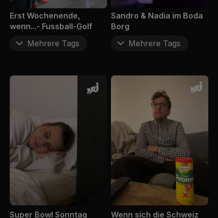
Erst Wochenende,
Sandro & Nadia im Boda
wenn...- Fussball-Golf
Borg
Mehrere Tags
Mehrere Tags
Super Bowl Sonntag
Wenn sich die Schweiz