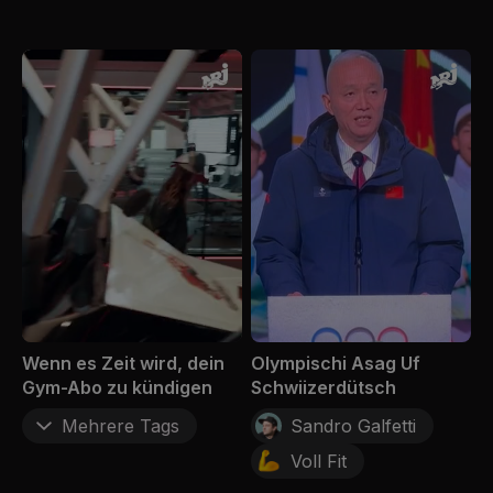
Wenn es Zeit wird, dein
Olympischi Asag Uf
Gym-Abo zu kündigen
Schwiizerdütsch
Mehrere Tags
Sandro Galfetti
Voll Fit