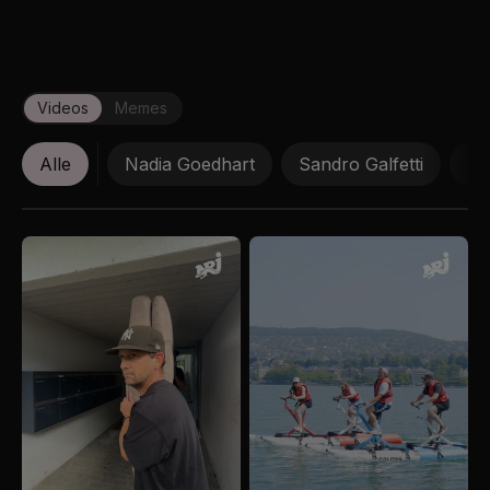
Videos
Memes
Alle
Nadia Goedhart
Sandro Galfetti
Mi