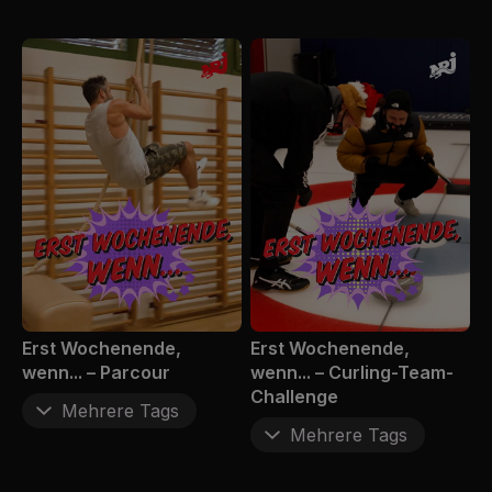
Erst Wochenende,
Erst Wochenende,
wenn... – Parcour
wenn... – Curling-Team-
Challenge
Mehrere Tags
Mehrere Tags