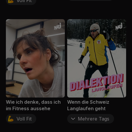
Voll Fit
Wie ich denke, dass ich
Wenn die Schweiz
im Fitness aussehe
Langlaufen geht
Voll Fit
Mehrere Tags