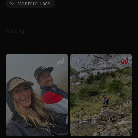
Mehrere Tags
Werbung