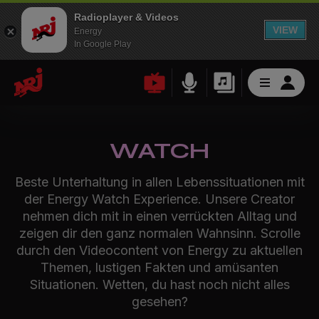
Radioplayer & Videos
VIEW
Energy
In Google Play
WATCH
Beste Unterhaltung in allen Lebenssituationen mit
der Energy Watch Experience. Unsere Creator
nehmen dich mit in einen verrückten Alltag und
zeigen dir den ganz normalen Wahnsinn. Scrolle
durch den Videocontent von Energy zu aktuellen
Themen, lustigen Fakten und amüsanten
Situationen. Wetten, du hast noch nicht alles
gesehen?