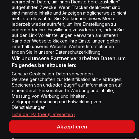
verarbeiten Daten, um Ihnen Dienste bereitzustellen“
aufgeführten Zwecke. Wenn Tracker deaktiviert sind,
sind manche Inhalte und Anzeigen möglicherweise nicht
mehr so relevant für Sie. Sie können dieses Menü
jederzeit wieder aufrufen, um Ihre Einstellungen zu
ändern oder Ihre Einwilligung zu widerrufen, indem Sie
auf den Link Voreinstellungen verwalten am unteren
Rand der Webseite klicken. Ihre Einstellungen gelten
innerhalb unseres Website. Weitere Informationen
finden Sie in unserer Datenschutzerklärung.
Wir und unsere Partner verarbeiten Daten, um
Folgendes bereitzustellen:
Genaue Geolocation-Daten verwenden.
Geräteeigenschaften zur Identifikation aktiv abfragen.
Speichern von und/oder Zugriff auf Informationen auf
einem Gerät. Personalisierte Werbung und Inhalte,
Messung von Werbung und Inhalten,
Erst Wochenende,
Aufgeflogen beim
Zielgruppenforschung und Entwicklung von
Dienstleistungen.
wenn... – Tennis
Jogging-Talk
Liste der Partner (Lieferanten)
Mehrere Tags
Mehrere Tags
Akzeptieren