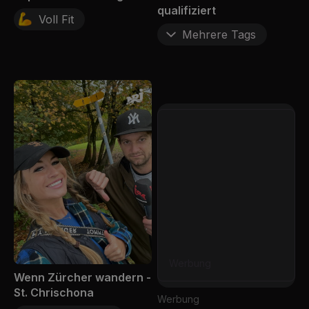
qualifiziert
Voll Fit
Mehrere Tags
Werbung
Wenn Zürcher wandern -
St. Chrischona
Werbung