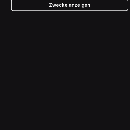
Zwecke anzeigen
Laufen vs. Joggen
Sport-Unterricht Typen
Mehrere Tags
Mehrere Tags