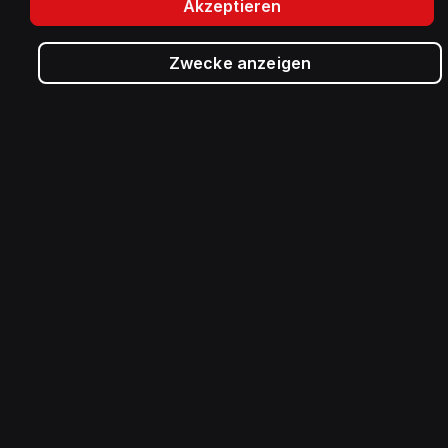
Akzeptieren
Zwecke anzeigen
Radios
Medien
Energy
Hörerzahlen
Vintage Radio
Medienmitteilungen
Rockit Radio
Radiowerbung
Schlager Radio
Musikchannels
Apps
Nützlich
Energy Radio App
Kontakt
Jobs