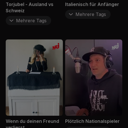
Torjubel - Ausland vs
Italienisch für Anfänger
Schweiz
Mehrere Tags
Mehrere Tags
Wenn du deinen Freund
Plötzlich Nationalspieler
verlierst