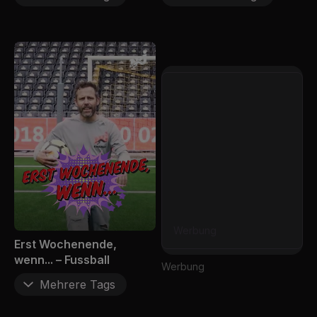
Werbung
Erst Wochenende,
wenn... – Fussball
Werbung
Mehrere Tags