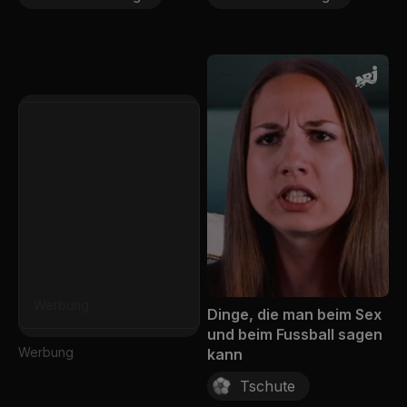
Werbung
Dinge, die man beim Sex
und beim Fussball sagen
Werbung
kann
Tschute