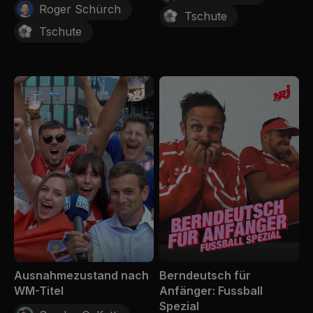
Roger Schürch
Tschute
Tschute
Ausnahmezustand nach
Berndeutsch für
WM-Titel
Anfänger: Fussball
Spezial