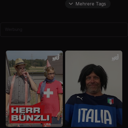
Mehrere Tags
Werbung