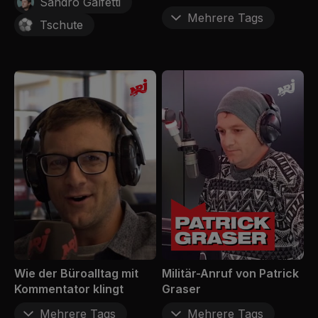
Sandro Galfetti
Mehrere Tags
Tschute
Wie der Büroalltag mit
Militär-Anruf von Patrick
Kommentator klingt
Graser
Mehrere Tags
Mehrere Tags