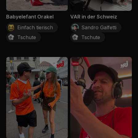
Babyelefant Orakel
VAR in der Schweiz
Einfach tierisch
Sandro Galfetti
Tschute
Tschute