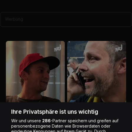
Werbung
Ihre Privatsphäre ist uns wichtig
Wir und unsere
286
-Partner speichern und greifen auf
Modefan-Sätze während
Meistertelefonat nach
personenbezogene Daten wie Browserdaten oder
der WM
Amerika
eindeutige Kennungen auf Ihrem Gerät zu. Durch