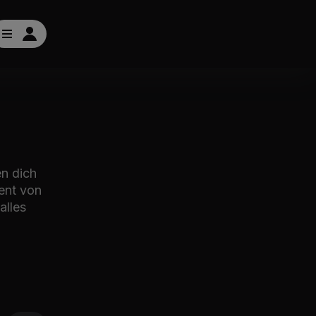
en dich
ent von
alles