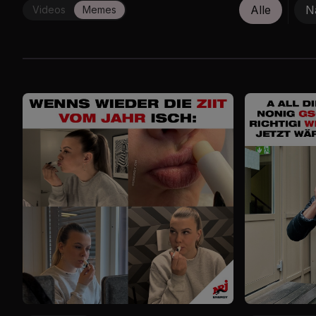
Alle
N
Videos
Memes