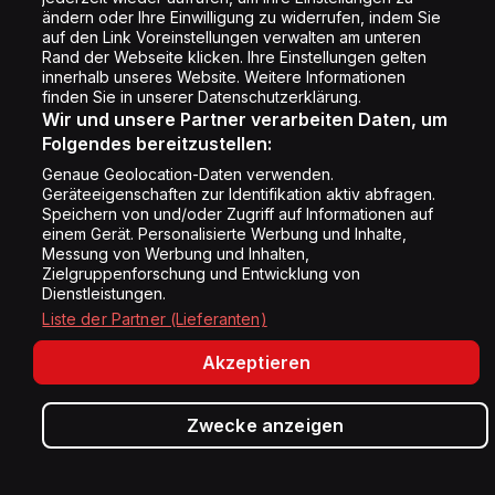
Cookie Einstellung
ändern oder Ihre Einwilligung zu widerrufen, indem Sie
auf den Link Voreinstellungen verwalten am unteren
Rand der Webseite klicken. Ihre Einstellungen gelten
innerhalb unseres Website. Weitere Informationen
Folge uns
finden Sie in unserer Datenschutzerklärung.
Wir und unsere Partner verarbeiten Daten, um
Folgendes bereitzustellen:
Genaue Geolocation-Daten verwenden.
Geräteeigenschaften zur Identifikation aktiv abfragen.
Speichern von und/oder Zugriff auf Informationen auf
Copyright © Energy 2026
einem Gerät. Personalisierte Werbung und Inhalte,
Messung von Werbung und Inhalten,
Zielgruppenforschung und Entwicklung von
Dienstleistungen.
Liste der Partner (Lieferanten)
Akzeptieren
Höre jetzt Energy Zürich
Zwecke anzeigen
Oder wähle einen der 31 Channels aus.