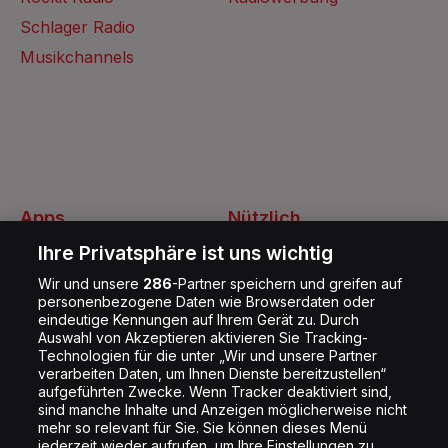
Schlager Radio
Musikchannels
Apps
Nützlich
Energy Radio App
Kontakt
Ihre Privatsphäre ist uns wichtig
Jobs
Wir und unsere
286
-Partner speichern und greifen auf
personenbezogene Daten wie Browserdaten oder
Shop
eindeutige Kennungen auf Ihrem Gerät zu. Durch
Auswahl von Akzeptieren aktivieren Sie Tracking-
Impressum
Technologien für die unter „Wir und unsere Partner
Rechtliches
verarbeiten Daten, um Ihnen Dienste bereitzustellen“
aufgeführten Zwecke. Wenn Tracker deaktiviert sind,
Datenschutz
sind manche Inhalte und Anzeigen möglicherweise nicht
mehr so relevant für Sie. Sie können dieses Menü
Cookie Liste
jederzeit wieder aufrufen, um Ihre Einstellungen zu