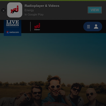
Radioplayer & Videos
VIEW
Energy
In Google Play