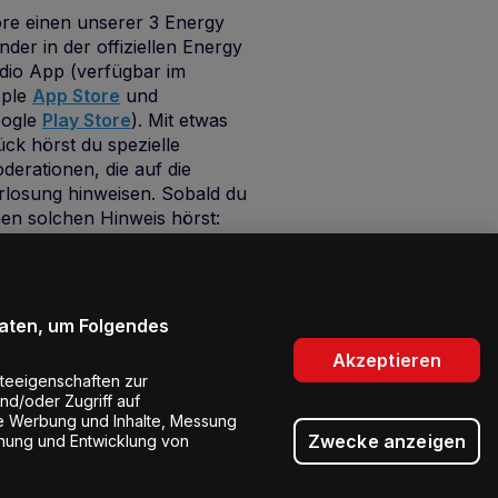
re einen unserer 3 Energy
nder in der offiziellen Energy
dio App (verfügbar im
ple
App Store
und
ogle
Play Store
). Mit etwas
ück hörst du spezielle
derationen, die auf die
rlosung hinweisen. Sobald du
nen solchen Hinweis hörst:
hüttle dein Smartphone und
 gelangst auf die
rlosungsseite.
Erfahre hier,
e der Audio Raffle
Daten, um Folgendes
nktioniert.
Akzeptieren
teeigenschaften zur
und/oder Zugriff auf
rte Werbung und Inhalte, Messung
Zwecke anzeigen
hung und Entwicklung von