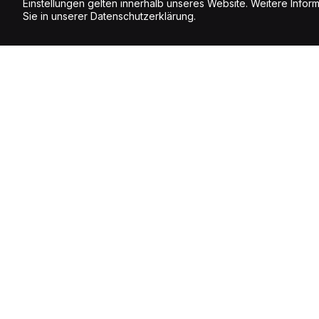
Einstellungen gelten innerhalb unseres Website. Weitere Infor
Sie in unserer Datenschutzerklärung.
Postkarte
Sende uns eine Postkarte mit
dem Betreff
Energy Air
an
folgende Adresse:
Energy Schweiz AG
Dufourstrasse 23
8008 Zürich
Zuletzt gehört
Radio
Bitte gebe auf der Postkarte
auch deine Handynummer an
damit wir dich kontaktieren
können.
Music Non Stop