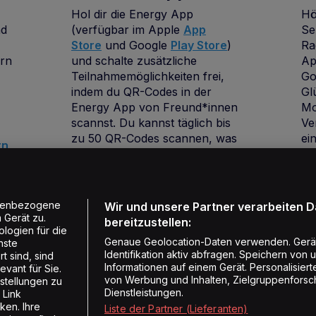
Hol dir die Energy App
Hö
nd
(verfügbar im Apple
App
Se
Store
und Google
Play Store
)
Ra
rn
und schalte zusätzliche
Ap
Teilnahmemöglichkeiten frei,
Go
indem du QR-Codes in der
Gl
Energy App von Freund*innen
Mo
scannst. Du kannst täglich bis
Ve
zu 50 QR-Codes scannen, was
ei
rn
dir 50 zusätzliche
Sc
sel
Gewinnchancen pro Tag gibt.
du
Die Gewinner*innen sind
Ve
diejenigen, welche im richtigen
wi
onenbezogene
Wir und unsere Partner verarbeiten 
Moment teilnehmen.
fu
 Gerät zu.
bereitzustellen:
logien für die
Genaue Geolocation-Daten verwenden. Gerä
nste
Identifikation aktiv abfragen. Speichern von 
t sind, sind
Informationen auf einem Gerät. Personalisie
vant für Sie.
von Werbung und Inhalten, Zielgruppenforsc
stellungen zu
Dienstleistungen.
 Link
ken. Ihre
Liste der Partner (Lieferanten)