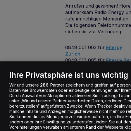
Anrufen und gewinnen! Höre
aufmerksam Radio Energy u
rufe im richtigen Moment an.
Die folgenden Telefonnumme
stehen dir zur Verfügung:
0848 001 003 für
Energy
Zürich
0848 001 005 für
Energy Be
0848 001 006 für
Energy Ba
Ihre Privatsphäre ist uns wichtig
Wir und unsere
286
-Partner speichern und greifen auf pers
Daten wie Browserdaten oder eindeutige Kennungen auf Ihrem
Durch Auswahl von Akzeptieren aktivieren Sie Tracking-Techno
unter „Wir und unsere Partner verarbeiten Daten, um Ihnen Die
bereitzustellen“ aufgeführten Zwecke. Wenn Tracker deaktivier
manche Inhalte und Anzeigen möglicherweise nicht mehr so rele
Sie können dieses Menü jederzeit wieder aufrufen, um Ihre Ein
ändern oder Ihre Einwilligung zu widerrufen, indem Sie auf den
Voreinstellungen verwalten am unteren Rand der Webseite klic