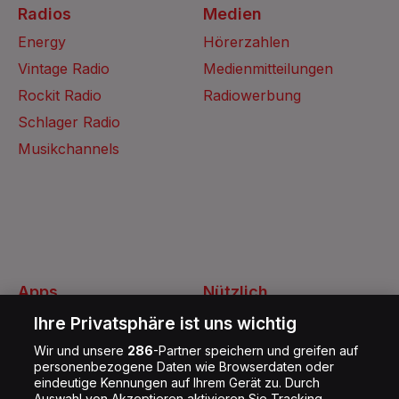
Radios
Medien
Energy
Hörerzahlen
Vintage Radio
Medienmitteilungen
Rockit Radio
Radiowerbung
Schlager Radio
Musikchannels
Apps
Nützlich
Energy Radio App
Kontakt
Ihre Privatsphäre ist uns wichtig
Jobs
Wir und unsere
286
-Partner speichern und greifen auf
personenbezogene Daten wie Browserdaten oder
Shop
eindeutige Kennungen auf Ihrem Gerät zu. Durch
Auswahl von Akzeptieren aktivieren Sie Tracking-