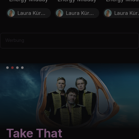
Laura Kürbisch
Laura Kürbisch
Laur
Werbung
Take That