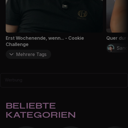
Erst Wochenende, wenn... - Cookie
Quer dur
Challenge
Sandr
Mehrere Tags
Werbung
BELIEBTE
KATEGORIEN